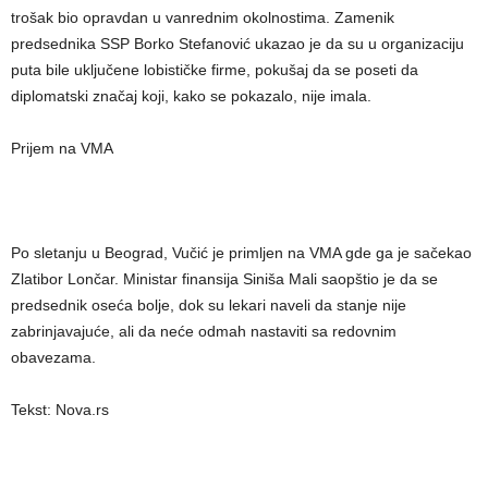
trošak bio opravdan u vanrednim okolnostima. Zamenik
predsednika SSP Borko Stefanović ukazao je da su u organizaciju
puta bile uključene lobističke firme, pokušaj da se poseti da
diplomatski značaj koji, kako se pokazalo, nije imala.
Prijem na VMA
Po sletanju u Beograd, Vučić je primljen na VMA gde ga je sačekao
Zlatibor Lončar. Ministar finansija Siniša Mali saopštio je da se
predsednik oseća bolje, dok su lekari naveli da stanje nije
zabrinjavajuće, ali da neće odmah nastaviti sa redovnim
obavezama.
Tekst: Nova.rs