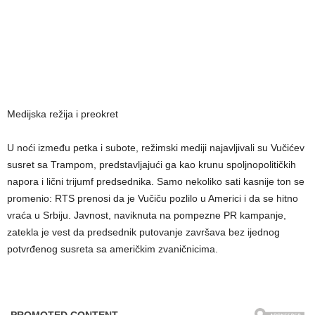
Medijska režija i preokret
U noći između petka i subote, režimski mediji najavljivali su Vučićev
susret sa Trampom, predstavljajući ga kao krunu spoljnopolitičkih
napora i lični trijumf predsednika. Samo nekoliko sati kasnije ton se
promenio: RTS prenosi da je Vučiču pozlilo u Americi i da se hitno
vraća u Srbiju. Javnost, naviknuta na pompezne PR kampanje,
zatekla je vest da predsednik putovanje završava bez ijednog
potvrđenog susreta sa američkim zvaničnicima.