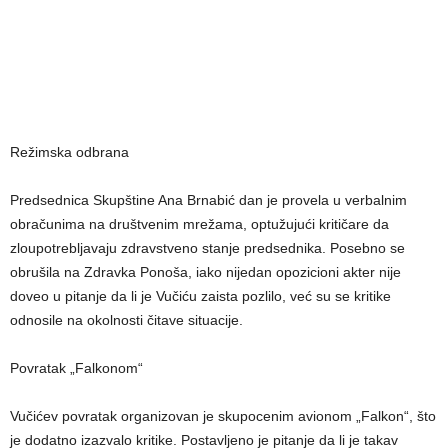
Režimska odbrana
Predsednica Skupštine Ana Brnabić dan je provela u verbalnim
obračunima na društvenim mrežama, optužujući kritičare da
zloupotrebljavaju zdravstveno stanje predsednika. Posebno se
obrušila na Zdravka Ponoša, iako nijedan opozicioni akter nije
doveo u pitanje da li je Vučiću zaista pozlilo, već su se kritike
odnosile na okolnosti čitave situacije.
Povratak „Falkonom“
Vučićev povratak organizovan je skupocenim avionom „Falkon“, što
je dodatno izazvalo kritike. Postavljeno je pitanje da li je takav