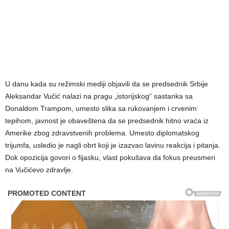
U danu kada su režimski mediji objavili da se predsednik Srbije
Aleksandar Vučić nalazi na pragu „istorijskog“ sastanka sa
Donaldom Trampom, umesto slika sa rukovanjem i crvenim
tepihom, javnost je obaveštena da se predsednik hitno vraća iz
Amerike zbog zdravstvenih problema. Umesto diplomatskog
trijumfa, usledio je nagli obrt koji je izazvao lavinu reakcija i pitanja.
Dok opozicija govori o fijasku, vlast pokušava da fokus preusmeri
na Vučićevo zdravlje.