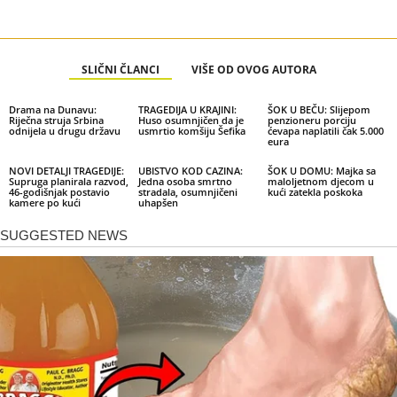
SLIČNI ČLANCI
VIŠE OD OVOG AUTORA
Drama na Dunavu:
TRAGEDIJA U KRAJINI:
ŠOK U BEČU: Slijepom
Riječna struja Srbina
Huso osumnjičen da je
penzioneru porciju
odnijela u drugu državu
usmrtio komšiju Šefika
ćevapa naplatili čak 5.000
eura
NOVI DETALJI TRAGEDIJE:
UBISTVO KOD CAZINA:
ŠOK U DOMU: Majka sa
Supruga planirala razvod,
Jedna osoba smrtno
maloljetnom djecom u
46-godišnjak postavio
stradala, osumnjičeni
kući zatekla poskoka
kamere po kući
uhapšen