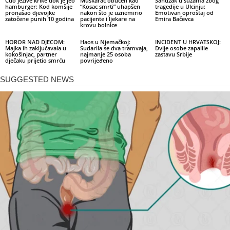
Čuo jezive krike dok je jeo
Muškarac obučen kao
Sandžak u suzama zbog
hamburger: Kod komšije
“Kosac smrti” uhapšen
tragedije u Ulcinju:
pronašao djevojke
nakon što je uznemirio
Emotivan oproštaj od
zatočene punih 10 godina
pacijente i ljekare na
Emira Bačevca
krovu bolnice
HOROR NAD DJECOM:
Haos u Njemačkoj:
INCIDENT U HRVATSKOJ:
Majka ih zaključavala u
Sudarila se dva tramvaja,
Dvije osobe zapalile
kokošinjac, partner
najmanje 25 osoba
zastavu Srbije
dječaku prijetio smrću
povrijeđeno