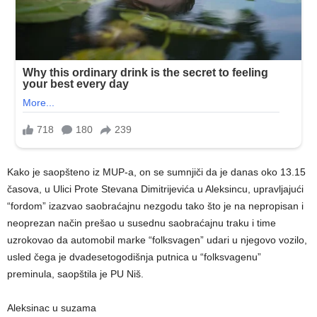
Kako je saopšteno iz MUP-a, on se sumnjiči da je danas oko 13.15
časova, u Ulici Prote Stevana Dimitrijevića u Aleksincu, upravljajući
“fordom” izazvao saobraćajnu nezgodu tako što je na nepropisan i
neoprezan način prešao u susednu saobraćajnu traku i time
uzrokovao da automobil marke “folksvagen” udari u njegovo vozilo,
usled čega je dvadesetogodišnja putnica u “folksvagenu”
preminula, saopštila je PU Niš.
Aleksinac u suzama