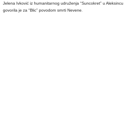
Jelena Ivković iz humanitarnog udruženja “Suncokret” u Aleksincu
govorila je za “Blic” povodom smrti Nevene.