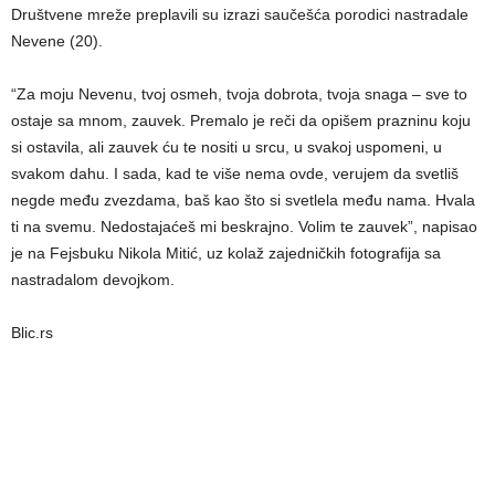
Društvene mreže preplavili su izrazi saučešća porodici nastradale
Nevene (20).
“Za moju Nevenu, tvoj osmeh, tvoja dobrota, tvoja snaga – sve to
ostaje sa mnom, zauvek. Premalo je reči da opišem prazninu koju
si ostavila, ali zauvek ću te nositi u srcu, u svakoj uspomeni, u
svakom dahu. I sada, kad te više nema ovde, verujem da svetliš
negde među zvezdama, baš kao što si svetlela među nama. Hvala
ti na svemu. Nedostajaćeš mi beskrajno. Volim te zauvek”, napisao
je na Fejsbuku Nikola Mitić, uz kolaž zajedničkih fotografija sa
nastradalom devojkom.
Blic.rs