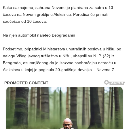
Kako saznajemo, sahrana Nevene je planirana za sutra u 13
časova na Novom groblju u Aleksincu. Porodica će primati
saučešće od 10 časova.
Na njen automobil naleteo Beograđanin
Podsetimo, pripadnici Ministarstva unutrašnjih poslova u Nišu, po
nalogu Višeg javnog tužilaštva u Nišu, uhapsili su N. P. (32) iz
Beograda, osumnjičenog da je izazvao saobraćajnu nesreću u
Aleksincu u kojoj je poginula 20-godišnja devojka – Nevena Z..