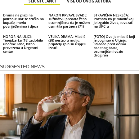
SLIČNI ČLANCI
VIŠE OD OVOG AUTORA
Drama na plaži na
NAKON KRVAVE SVAĐE:
STRAVIČNA NESREĆA:
Jadranu: Bor se srušio na
Tužilaštvu predata žena
Poznato ko je mladić koji
kupače, među
osumnjičena da je nožem
je izgubio život, suvozač
povrijeđenima i djeca
usmrtila partnera (71)
na UKC-u
HOROR NA ULICI:
VELIKA DRAMA: Mladić
(FOTO) Ovo je mladić koji
Tinejdžerka (18) zadobila
(28) nestao u mulju,
je poginuo u Ulcinju:
ubodne rane, hitno
prijatelji ga nisu uspjeli
Stradao pred očima
prevezena u Urgentni
izvući
rođenog brata,
centar
osumnjičeni vozio
drogiran