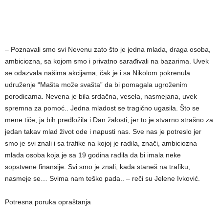
– Poznavali smo svi Nevenu zato što je jedna mlada, draga osoba,
ambiciozna, sa kojom smo i privatno sarađivali na bazarima. Uvek
se odazvala našima akcijama, čak je i sa Nikolom pokrenula
udruženje “Mašta može svašta” da bi pomagala ugroženim
porodicama. Nevena je bila srdačna, vesela, nasmejana, uvek
spremna za pomoć.. Jedna mladost se tragično ugasila. Što se
mene tiče, ja bih predložila i Dan žalosti, jer to je stvarno strašno za
jedan takav mlad život ode i napusti nas. Sve nas je potreslo jer
smo je svi znali i sa trafike na kojoj je radila, znači, ambiciozna
mlada osoba koja je sa 19 godina radila da bi imala neke
sopstvene finansije. Svi smo je znali, kada staneš na trafiku,
nasmeje se… Svima nam teško pada.. – reči su Jelene Ivković.
Potresna poruka opraštanja