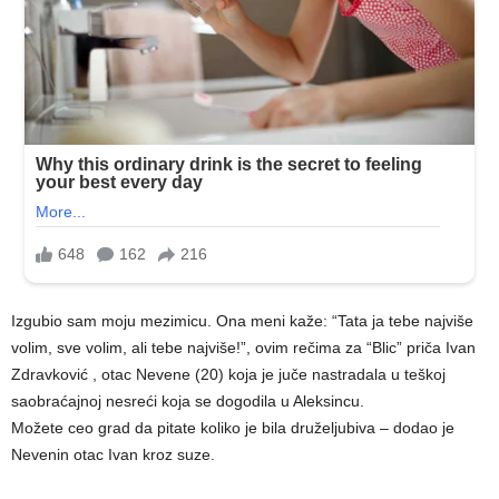
Izgubio sam moju mezimicu. Ona meni kaže: “Tata ja tebe najviše
volim, sve volim, ali tebe najviše!”, ovim rečima za “Blic” priča Ivan
Zdravković , otac Nevene (20) koja je juče nastradala u teškoj
saobraćajnoj nesreći koja se dogodila u Aleksincu.
Možete ceo grad da pitate koliko je bila druželjubiva – dodao je
Nevenin otac Ivan kroz suze.