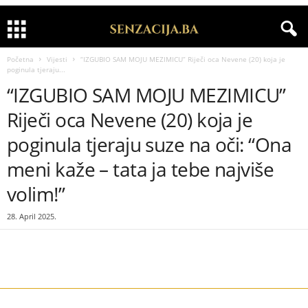
Početna
Vijesti
“IZGUBIO SAM MOJU MEZIMICU” Riječi oca Nevene (20) koja je
poginula tjeraju...
“IZGUBIO SAM MOJU MEZIMICU”
Riječi oca Nevene (20) koja je
poginula tjeraju suze na oči: “Ona
meni kaže – tata ja tebe najviše
volim!”
28. April 2025.