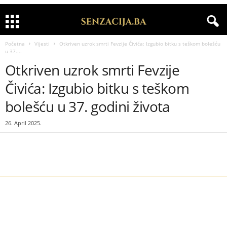
Početna
Vijesti
Otkriven uzrok smrti Fevzije Čivića: Izgubio bitku s teškom bolešću
u 37....
Otkriven uzrok smrti Fevzije
Čivića: Izgubio bitku s teškom
bolešću u 37. godini života
26. April 2025.