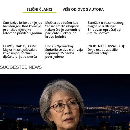
SLIČNI ČLANCI
VIŠE OD OVOG AUTORA
Čuo jezive krike dok je jeo
Muškarac obučen kao
Sandžak u suzama zbog
hamburger: Kod komšije
“Kosac smrti” uhapšen
tragedije u Ulcinju:
pronašao djevojke
nakon što je uznemirio
Emotivan oproštaj od
zatočene punih 10 godina
pacijente i ljekare na
Emira Bačevca
krovu bolnice
HOROR NAD DJECOM:
Haos u Njemačkoj:
INCIDENT U HRVATSKOJ:
Majka ih zaključavala u
Sudarila se dva tramvaja,
Dvije osobe zapalile
kokošinjac, partner
najmanje 25 osoba
zastavu Srbije
dječaku prijetio smrću
povrijeđeno