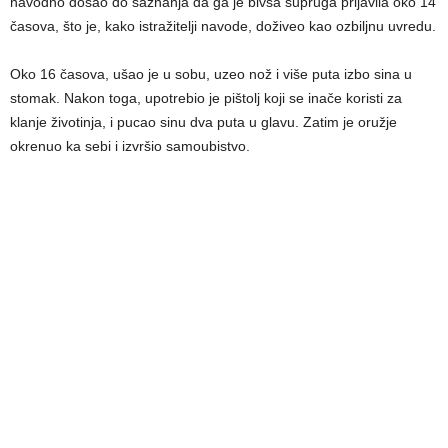
navodno došao do saznanja da ga je bivša supruga prijavila oko 14
časova, što je, kako istražitelji navode, doživeo kao ozbiljnu uvredu.
Oko 16 časova, ušao je u sobu, uzeo nož i više puta izbo sina u
stomak. Nakon toga, upotrebio je pištolj koji se inače koristi za
klanje životinja, i pucao sinu dva puta u glavu. Zatim je oružje
okrenuo ka sebi i izvršio samoubistvo.