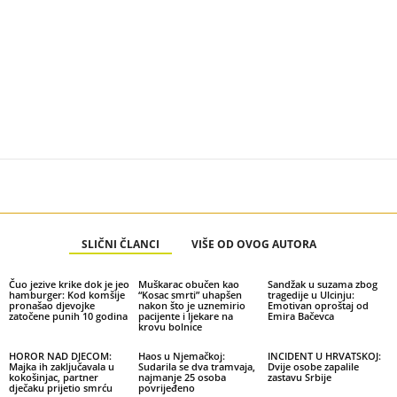
SLIČNI ČLANCI
VIŠE OD OVOG AUTORA
Čuo jezive krike dok je jeo
Muškarac obučen kao
Sandžak u suzama zbog
hamburger: Kod komšije
“Kosac smrti” uhapšen
tragedije u Ulcinju:
pronašao djevojke
nakon što je uznemirio
Emotivan oproštaj od
zatočene punih 10 godina
pacijente i ljekare na
Emira Bačevca
krovu bolnice
HOROR NAD DJECOM:
Haos u Njemačkoj:
INCIDENT U HRVATSKOJ:
Majka ih zaključavala u
Sudarila se dva tramvaja,
Dvije osobe zapalile
kokošinjac, partner
najmanje 25 osoba
zastavu Srbije
dječaku prijetio smrću
povrijeđeno