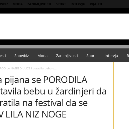
WBIZ
MODA
ZANIMLJIVOSTI
SPORT
INTERVJU
RIJALITI
esti
Showbiz
Moda
Zanimljivosti
Sport
Intervju
R
RODILA NASRED ULICE i ostavila bebu u...
va pijana se PORODILA
avila bebu u žardinjeri da
tila na festival da se
KRV LILA NIZ NOGE