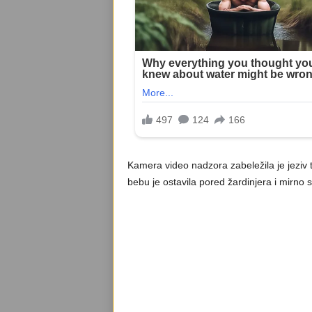
Kamera video nadzora zabeležila je jeziv t
bebu je ostavila pored žardinjera i mirno se