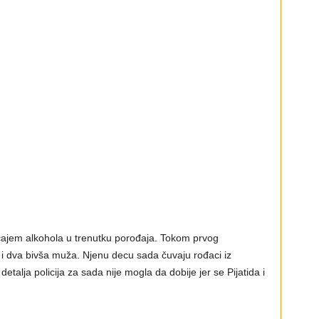
 uticajem alkohola u trenutku porođaja. Tokom prvog
 i dva bivša muža. Njenu decu sada čuvaju rođaci iz
detalja policija za sada nije mogla da dobije jer se Pijatida i