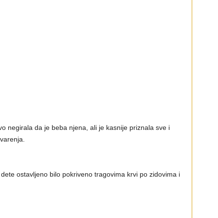
rvo negirala da je beba njena, ali je kasnije priznala sve i
varenja.
dete ostavljeno bilo pokriveno tragovima krvi po zidovima i