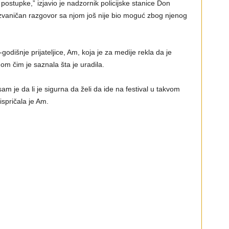
ostupke,” izjavio je nadzornik policijske stanice Don
vaničan razgovor sa njom još nije bio moguć zbog njenog
godišnje prijateljice, Am, koja je za medije rekla da je
dom čim je saznala šta je uradila.
sam je da li je sigurna da želi da ide na festival u takvom
 ispričala je Am.