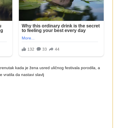
renutak kada je žena usred uličnog festivala porodila, a
 vratila da nastavi slavlj