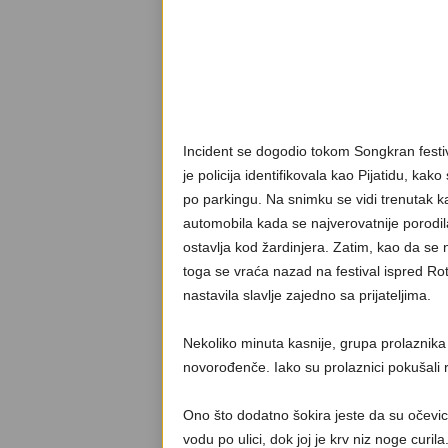
Incident se dogodio tokom Songkran festi
je policija identifikovala kao Pijatidu, ka
po parkingu. Na snimku se vidi trenutak k
automobila kada se najverovatnije porodila
ostavlja kod žardinjera. Zatim, kao da se
toga se vraća nazad na festival ispred Ro
nastavila slavlje zajedno sa prijateljima.
Nekoliko minuta kasnije, grupa prolaznika
novorođenče. Iako su prolaznici pokušali r
Ono što dodatno šokira jeste da su očevici 
vodu po ulici, dok joj je krv niz noge curila