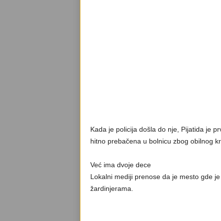
Kada je policija došla do nje, Pijatida je p
hitno prebačena u bolnicu zbog obilnog kr
Već ima dvoje dece
Lokalni mediji prenose da je mesto gde je 
žardinjerama.