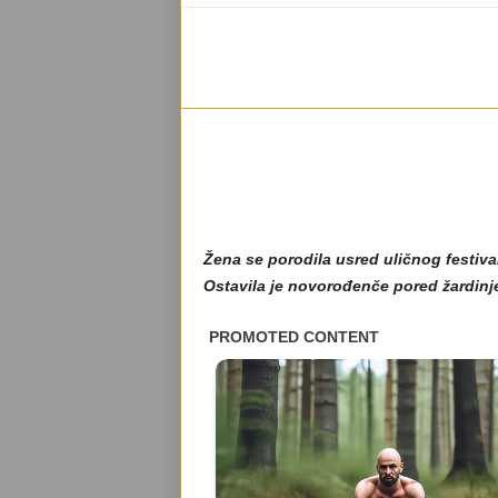
Žena se porodila usred uličnog festiv
Ostavila je novorođenče pored žardinjera