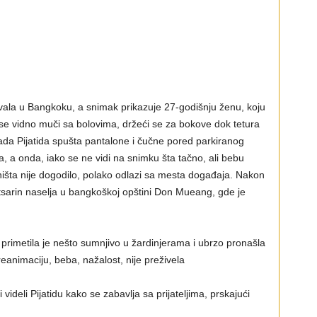
vala u Bangkoku, a snimak prikazuje 27-godišnju ženu, koju
ko se vidno muči sa bolovima, držeći se za bokove dok tetura
ada Pijatida spušta pantalone i čučne pored parkiranog
, a onda, iako se ne vidi na snimku šta tačno, ali bebu
 ništa nije dogodilo, polako odlazi sa mesta događaja. Nakon
tsarin naselja u bangkoškoj opštini Don Mueang, gde je
 primetila je nešto sumnjivo u žardinjerama i ubrzo pronašla
eanimaciju, beba, nažalost, nije preživela
videli Pijatidu kako se zabavlja sa prijateljima, prskajući
.