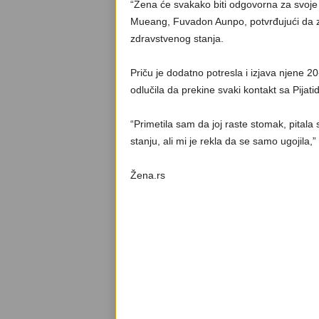
“Žena će svakako biti odgovorna za svoje p
Mueang, Fuvadon Aunpo, potvrđujući da z
zdravstvenog stanja.
Priču je dodatno potresla i izjava njene 20-
odlučila da prekine svaki kontakt sa Pijati
“Primetila sam da joj raste stomak, pitala 
stanju, ali mi je rekla da se samo ugojila,”
Žena.rs