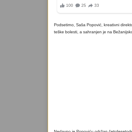
Podsetimo, Saša Popović, kreativni direkt
teške bolesti, a sahranjen je na Bežanijsk
Nedavno je Popoviću održan četrdesetodn