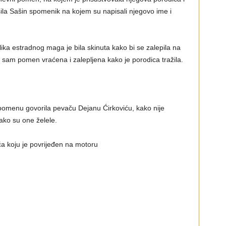
ršila Sašin spomenik na kojem su napisali njegovo ime i
ka estradnog maga je bila skinuta kako bi se zalepila na
d sam pomen vraćena i zalepljena kako je porodica tražila.
pomenu govorila pevaču Dejanu Ćirkoviću, kako nije
ko su one želele.
a koju je povrijeđen na motoru