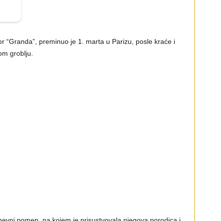
or “Granda”, preminuo je 1. marta u Parizu, posle kraće i
om groblju.
evni pomen, na kojem je prisustvovala njegova porodica i