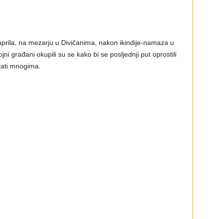
aprila, na mezarju u Divičanima, nakon ikindije-namaza u
rojni građani okupili su se kako bi se posljednji put oprostili
ajati mnogima.