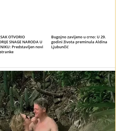
ISAK OTVORIO
Bugojno zavijeno u crno: U 29.
ORIJE SNAGE NARODA U
godini života preminula Aldina
NIKU: Predstavljen novi
Ljubunčić
stranke