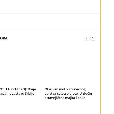
TORA
NT U HRVATSKOJ: Dvije
Otkriven motiv stravičnog
apalile zastavu Srbije
ubistva četvero djece: U zločin
osumnjičene majka i baka