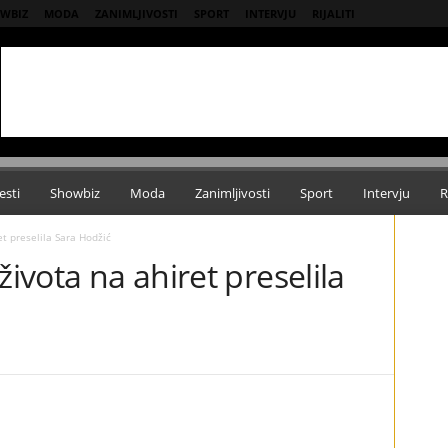
WBIZ
MODA
ZANIMLJIVOSTI
SPORT
INTERVJU
RIJALITI
esti
Showbiz
Moda
Zanimljivosti
Sport
Intervju
R
et preselila Sara Hodžić
života na ahiret preselila