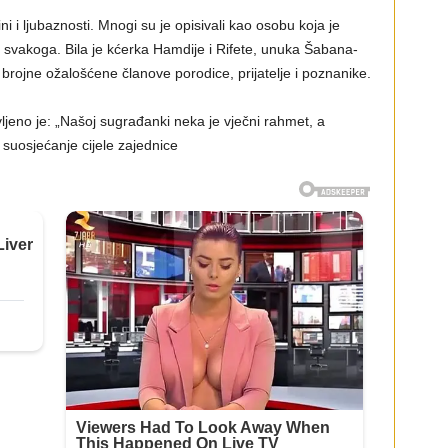
ini i ljubaznosti. Mnogi su je opisivali kao osobu koja je
 za svakoga. Bila je kćerka Hamdije i Rifete, unuka Šabana-
a brojne ožalošćene članove porodice, prijatelje i poznanike.
vljeno je: „Našoj sugrađanki neka je vječni rahmet, a
i suosjećanje cijele zajednice