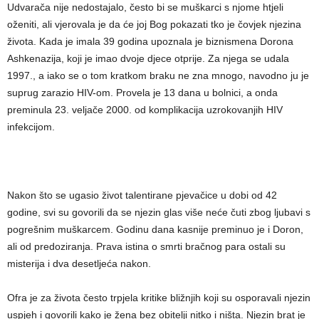
Udvarača nije nedostajalo, često bi se muškarci s njome htjeli
oženiti, ali vjerovala je da će joj Bog pokazati tko je čovjek njezina
života. Kada je imala 39 godina upoznala je biznismena Dorona
Ashkenazija, koji je imao dvoje djece otprije. Za njega se udala
1997., a iako se o tom kratkom braku ne zna mnogo, navodno ju je
suprug zarazio HIV-om. Provela je 13 dana u bolnici, a onda
preminula 23. veljače 2000. od komplikacija uzrokovanjih HIV
infekcijom.
Nakon što se ugasio život talentirane pjevačice u dobi od 42
godine, svi su govorili da se njezin glas više neće čuti zbog ljubavi s
pogrešnim muškarcem. Godinu dana kasnije preminuo je i Doron,
ali od predoziranja. Prava istina o smrti bračnog para ostali su
misterija i dva desetljeća nakon.
Ofra je za života često trpjela kritike bližnjih koji su osporavali njezin
uspjeh i govorili kako je žena bez obitelji nitko i ništa. Njezin brat je