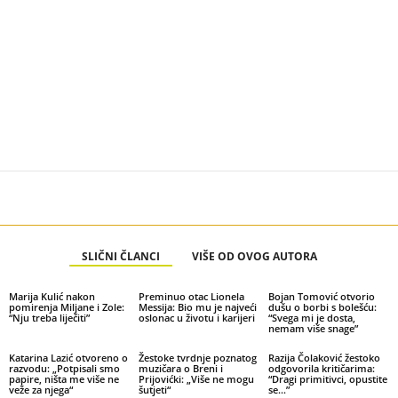
SLIČNI ČLANCI
VIŠE OD OVOG AUTORA
Marija Kulić nakon
Preminuo otac Lionela
Bojan Tomović otvorio
pomirenja Miljane i Zole:
Messija: Bio mu je najveći
dušu o borbi s bolešću:
“Nju treba liječiti”
oslonac u životu i karijeri
“Svega mi je dosta,
nemam više snage”
Katarina Lazić otvoreno o
Žestoke tvrdnje poznatog
Razija Čolaković žestoko
razvodu: „Potpisali smo
muzičara o Breni i
odgovorila kritičarima:
papire, ništa me više ne
Prijovićki: „Više ne mogu
“Dragi primitivci, opustite
veže za njega“
šutjeti“
se…”