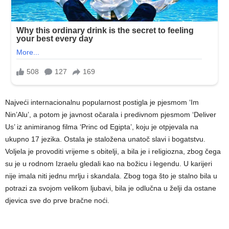
Najveći internacionalnu popularnost postigla je pjesmom ‘Im
Nin’Alu’, a potom je javnost očarala i predivnom pjesmom ‘Deliver
Us’ iz animiranog filma ‘Princ od Egipta’, koju je otpjevala na
ukupno 17 jezika. Ostala je staložena unatoč slavi i bogatstvu.
Voljela je provoditi vrijeme s obitelji, a bila je i religiozna, zbog čega
su je u rodnom Izraelu gledali kao na božicu i legendu. U karijeri
nije imala niti jednu mrlju i skandala. Zbog toga što je stalno bila u
potrazi za svojom velikom ljubavi, bila je odlučna u želji da ostane
djevica sve do prve bračne noći.