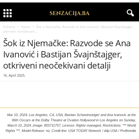
Početna
Vijesti
Šok iz Njemačke: Razvode se Ana Ivanović i Bastijan Švajnštajger,
otkriveni neočekivani...
Šok iz Njemačke: Razvode se Ana
Ivanović i Bastijan Švajnštajger,
otkriveni neočekivani detalji
16. April 2025.
Mar 10, 2024; Los Angeles, CA, USA; Bastian Schweinsteiger and Ana Ivanovic at the
96th Oscars at the Dolby Theatre at Ovation Hollywood in Los Angeles on Sunday,
March 10, 2024.,Image: 855711757, License: Rights-managed, Restrictions: *** World
Rights ***, Model Release: no, Credit line: USA TODAY Network / ddp USA / Profimedia