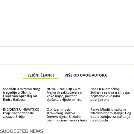
SLIČNI ČLANCI
VIŠE OD OVOG AUTORA
Sandžak u suzama zbog
HOROR NAD DJECOM:
Haos u Njemačkoj:
tragedije u Ulcinju:
Majka ih zaključavala u
Sudarila se dva tramvaja,
Emotivan oproštaj od
kokošinjac, partner
najmanje 25 osoba
Emira Bačevca
dječaku prijetio smrću
povrijeđeno
INCIDENT U HRVATSKOJ:
Otkriven motiv
Ratko Mladić u teškom
Dvije osobe zapalile
stravičnog ubistva
zdravstvenom stanju: Hag
zastavu Srbije
četvero djece: U zločin
odbio zahtjev za puštanje
osumnjičene majka i baka
na slobodu