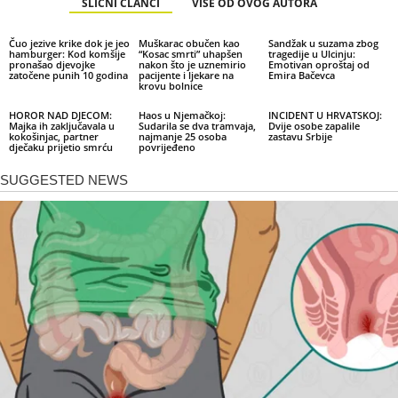
SLIČNI ČLANCI
VIŠE OD OVOG AUTORA
Čuo jezive krike dok je jeo
Muškarac obučen kao
Sandžak u suzama zbog
hamburger: Kod komšije
“Kosac smrti” uhapšen
tragedije u Ulcinju:
pronašao djevojke
nakon što je uznemirio
Emotivan oproštaj od
zatočene punih 10 godina
pacijente i ljekare na
Emira Bačevca
krovu bolnice
HOROR NAD DJECOM:
Haos u Njemačkoj:
INCIDENT U HRVATSKOJ:
Majka ih zaključavala u
Sudarila se dva tramvaja,
Dvije osobe zapalile
kokošinjac, partner
najmanje 25 osoba
zastavu Srbije
dječaku prijetio smrću
povrijeđeno