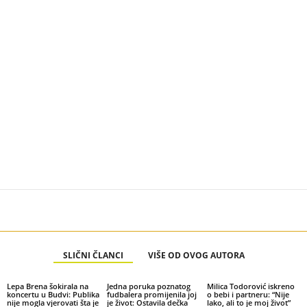
SLIČNI ČLANCI
VIŠE OD OVOG AUTORA
Lepa Brena šokirala na
Jedna poruka poznatog
Milica Todorović iskreno
koncertu u Budvi: Publika
fudbalera promijenila joj
o bebi i partneru: “Nije
nije mogla vjerovati šta je
je život: Ostavila dečka
lako, ali to je moj život”