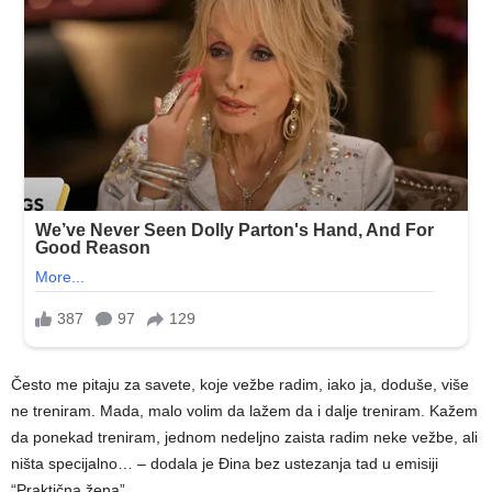
Često me pitaju za savete, koje vežbe radim, iako ja, doduše, više
ne treniram. Mada, malo volim da lažem da i dalje treniram. Kažem
da ponekad treniram, jednom nedeljno zaista radim neke vežbe, ali
ništa specijalno… – dodala je Đina bez ustezanja tad u emisiji
“Praktična žena”.