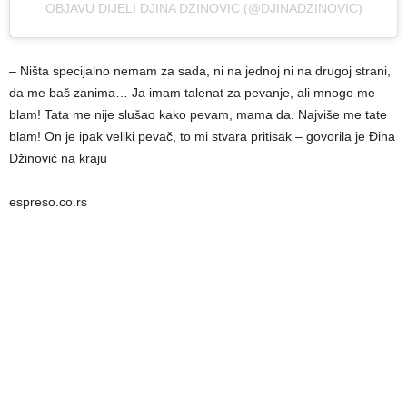
OBJAVU DIJELI DJINA DZINOVIC (@DJINADZINOVIC)
– Ništa specijalno nemam za sada, ni na jednoj ni na drugoj strani,
da me baš zanima… Ja imam talenat za pevanje, ali mnogo me
blam! Tata me nije slušao kako pevam, mama da. Najviše me tate
blam! On je ipak veliki pevač, to mi stvara pritisak – govorila je Đina
Džinović na kraju
espreso.co.rs