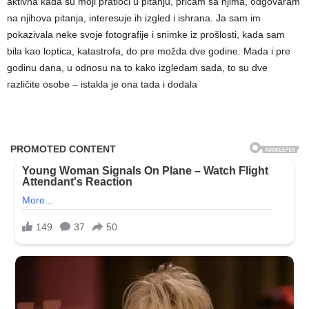
aktivna kada su moji pratioci u pitanju, pričam sa njima, odgovaram
na njihova pitanja, interesuje ih izgled i ishrana. Ja sam im
pokazivala neke svoje fotografije i snimke iz prošlosti, kada sam
bila kao loptica, katastrofa, do pre možda dve godine. Mada i pre
godinu dana, u odnosu na to kako izgledam sada, to su dve
različite osobe – istakla je ona tada i dodala