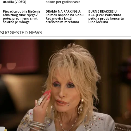
uradila (VIDEO)
nakon pet godina veze
Pjevačica odbila liječenje
DRAMA NA PARKINGU:
BURNE REAKCIJE U
raka zbog sina: Njegov
Snimak napada na Slobu
KRALJEVU: Pokrenuta
potez pred njenu smrt
Radanovića kruži
peticija protiv koncerta
šokirao je mnoge
društvenim mrežama
Dine Merlina