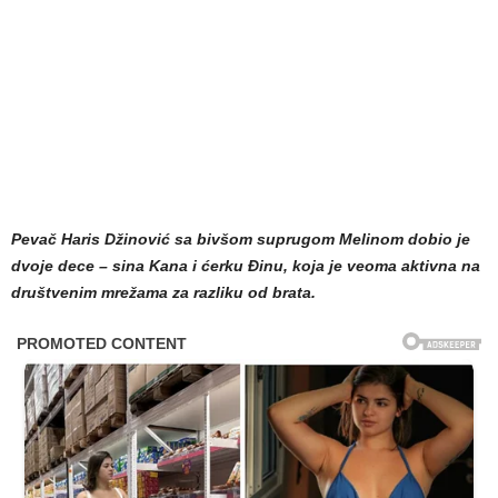
Pevač Haris Džinović sa bivšom suprugom Melinom dobio je
dvoje dece – sina Kana i ćerku Đinu, koja je veoma aktivna na
društvenim mrežama za razliku od brata.