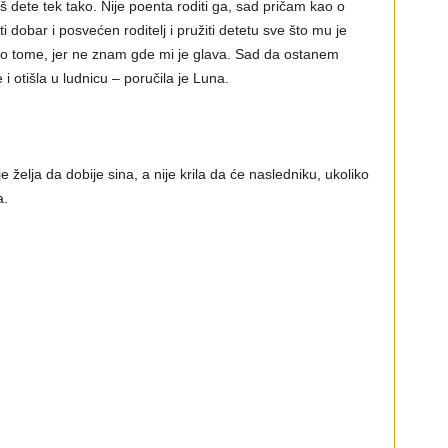
 dete tek tako. Nije poenta roditi ga, sad pričam kao o
iti dobar i posvećen roditelj i pružiti detetu sve što mu je
o tome, jer ne znam gde mi je glava. Sad da ostanem
i otišla u ludnicu – poručila je Luna.
e želja da dobije sina, a nije krila da će nasledniku, ukoliko
a.