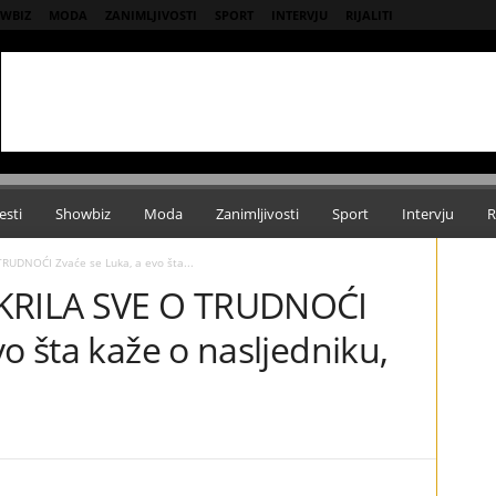
WBIZ
MODA
ZANIMLJIVOSTI
SPORT
INTERVJU
RIJALITI
esti
Showbiz
Moda
Zanimljivosti
Sport
Intervju
R
UDNOĆI Zvaće se Luka, a evo šta...
RILA SVE O TRUDNOĆI
vo šta kaže o nasljedniku,