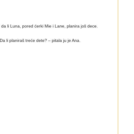
a li Luna, pored ćerki Mie i Lane, planira još dece.
a li planiraš treće dete? – pitala ju je Ana.