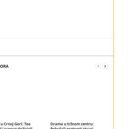
TORA
u Crnoj Gori: Tea
Drama u tržnom centru:
ć i suprug doživjeli
Pokušali pretresti stvari