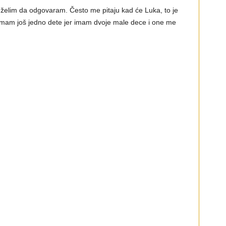
 želim da odgovaram. Često me pitaju kad će Luka, to je
imam još jedno dete jer imam dvoje male dece i one me