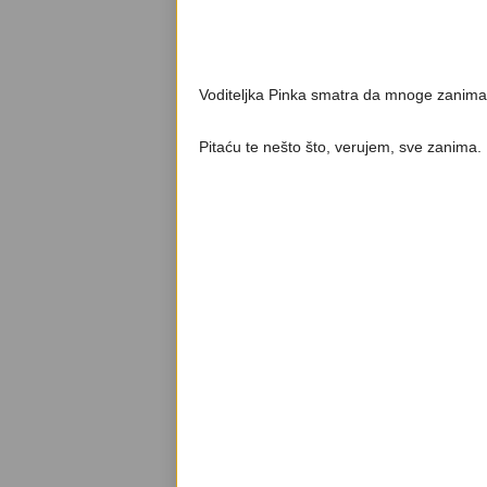
Voditeljka Pinka smatra da mnoge zanima d
Pitaću te nešto što, verujem, sve zanima. D