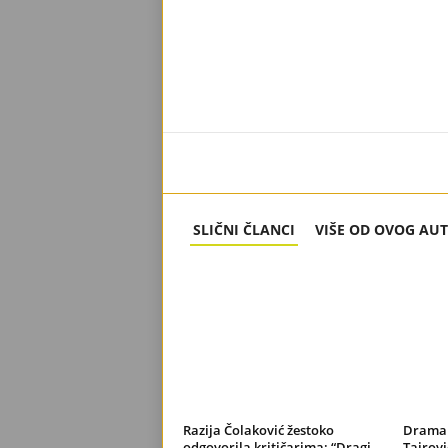
SLIČNI ČLANCI
VIŠE OD OVOG AU
Razija Čolaković žestoko
Drama 
odgovorila kritičarima: “Dragi
Tairovi