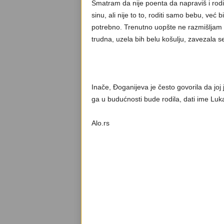
Smatram da nije poenta da napraviš i rodiš
sinu, ali nije to to, roditi samo bebu, već b
potrebno. Trenutno uopšte ne razmišljam 
trudna, uzela bih belu košulju, zavezala se 
Inače, Đoganijeva je često govorila da joj j
ga u budućnosti bude rodila, dati ime Luk
Alo.rs