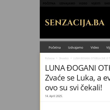
POČETNA
IZDVAJAMO
VIDEO
VIJESTI
SHO
S
e
n
z
a
c
i
j
Početna
Izdvajamo
Video
Vij
a
Početna
Showbiz
LUNA ĐOGANI OTKRILA SVE O TR
LUNA ĐOGANI OTK
Zvaće se Luka, a e
ovo su svi čekali!
14. April 2025.