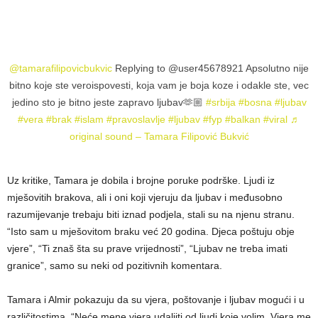
@tamarafilipovicbukvic
Replying to @user45678921 Apsolutno nije
bitno koje ste veroispovesti, koja vam je boja koze i odakle ste, vec
jedino sto je bitno jeste zapravo ljubav🫶🏼
#srbija
#bosna
#ljubav
#vera
#brak
#islam
#pravoslavlje
#ljubav
#fyp
#balkan
#viral
♬
original sound – Tamara Filipović Bukvić
Uz kritike, Tamara je dobila i brojne poruke podrške. Ljudi iz
mješovitih brakova, ali i oni koji vjeruju da ljubav i međusobno
razumijevanje trebaju biti iznad podjela, stali su na njenu stranu.
“Isto sam u mješovitom braku već 20 godina. Djeca poštuju obje
vjere”, “Ti znaš šta su prave vrijednosti”, “Ljubav ne treba imati
granice”, samo su neki od pozitivnih komentara.
Tamara i Almir pokazuju da su vjera, poštovanje i ljubav mogući i u
različitostima. “Neće mene vjera udaljiti od ljudi koje volim. Vjera me