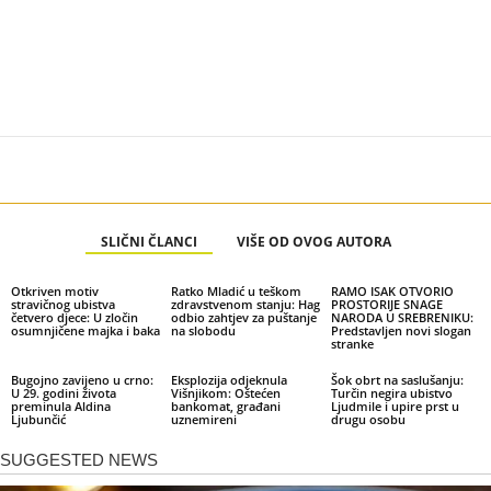
SLIČNI ČLANCI
VIŠE OD OVOG AUTORA
Otkriven motiv
Ratko Mladić u teškom
RAMO ISAK OTVORIO
stravičnog ubistva
zdravstvenom stanju: Hag
PROSTORIJE SNAGE
četvero djece: U zločin
odbio zahtjev za puštanje
NARODA U SREBRENIKU:
osumnjičene majka i baka
na slobodu
Predstavljen novi slogan
stranke
Bugojno zavijeno u crno:
Eksplozija odjeknula
Šok obrt na saslušanju:
U 29. godini života
Višnjikom: Oštećen
Turčin negira ubistvo
preminula Aldina
bankomat, građani
Ljudmile i upire prst u
Ljubunčić
uznemireni
drugu osobu