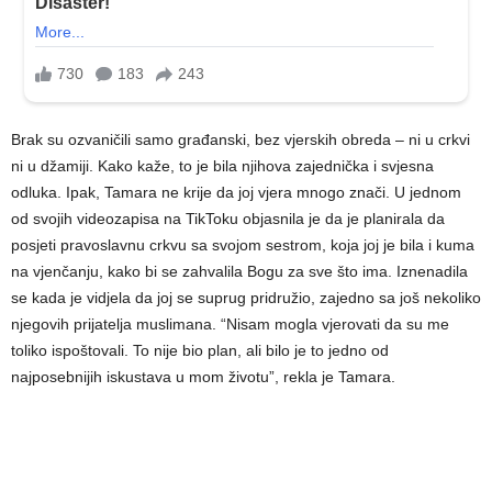
Brak su ozvaničili samo građanski, bez vjerskih obreda – ni u crkvi
ni u džamiji. Kako kaže, to je bila njihova zajednička i svjesna
odluka. Ipak, Tamara ne krije da joj vjera mnogo znači. U jednom
od svojih videozapisa na TikToku objasnila je da je planirala da
posjeti pravoslavnu crkvu sa svojom sestrom, koja joj je bila i kuma
na vjenčanju, kako bi se zahvalila Bogu za sve što ima. Iznenadila
se kada je vidjela da joj se suprug pridružio, zajedno sa još nekoliko
njegovih prijatelja muslimana. “Nisam mogla vjerovati da su me
toliko ispoštovali. To nije bio plan, ali bilo je to jedno od
najposebnijih iskustava u mom životu”, rekla je Tamara.