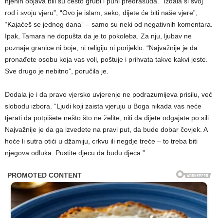
njenih objava bili su često grubi i puni predrasuda. “Izdala si svoj
rod i svoju vjeru”, “Ovo je islam, seko, dijete će biti naše vjere”,
“Kajaćeš se jednog dana” – samo su neki od negativnih komentara.
Ipak, Tamara ne dopušta da je to pokoleba. Za nju, ljubav ne
poznaje granice ni boje, ni religiju ni porijeklo. “Najvažnije je da
pronađete osobu koja vas voli, poštuje i prihvata takve kakvi jeste.
Sve drugo je nebitno”, poručila je.
Dodala je i da pravo vjersko uvjerenje ne podrazumijeva prisilu, već
slobodu izbora. “Ljudi koji zaista vjeruju u Boga nikada vas neće
tjerati da potpišete nešto što ne želite, niti da dijete odgajate po sili.
Najvažnije je da ga izvedete na pravi put, da bude dobar čovjek. A
hoće li sutra otići u džamiju, crkvu ili negdje treće – to treba biti
njegova odluka. Pustite djecu da budu djeca.”