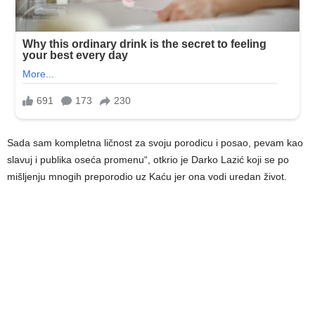
Sada sam kompletna ličnost za svoju porodicu i posao, pevam kao
slavuj i publika oseća promenu“, otkrio je Darko Lazić koji se po
mišljenju mnogih preporodio uz Kaću jer ona vodi uredan život.