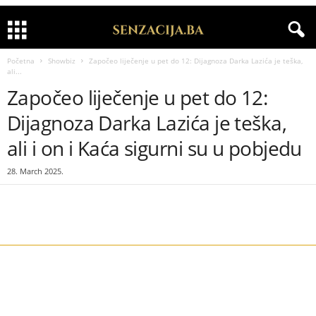
Početna
Showbiz
Započeo liječenje u pet do 12: Dijagnoza Darka Lazića je teška,
ali...
Započeo liječenje u pet do 12:
Dijagnoza Darka Lazića je teška,
ali i on i Kaća sigurni su u pobjedu
28. March 2025.