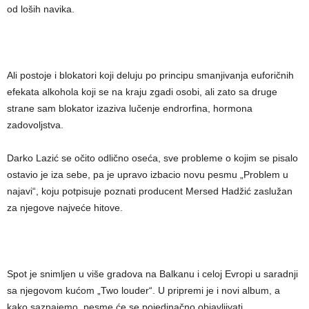
od loših navika.
Ali postoje i blokatori koji deluju po principu smanjivanja euforičnih
efekata alkohola koji se na kraju zgadi osobi, ali zato sa druge
strane sam blokator izaziva lučenje endrorfina, hormona
zadovoljstva.
Darko Lazić se očito odlično oseća, sve probleme o kojim se pisalo
ostavio je iza sebe, pa je upravo izbacio novu pesmu „Problem u
najavi“, koju potpisuje poznati producent Mersed Hadžić zaslužan
za njegove najveće hitove.
Spot je snimljen u više gradova na Balkanu i celoj Evropi u saradnji
sa njegovom kućom „Two louder“. U pripremi je i novi album, a
kako saznajemo, pesme će se pojedinačno objavljivati.