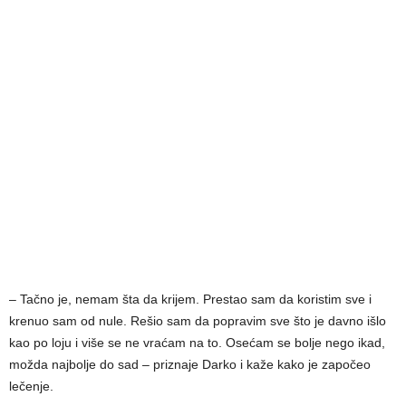
– Tačno je, nemam šta da krijem. Prestao sam da koristim sve i
krenuo sam od nule. Rešio sam da popravim sve što je davno išlo
kao po loju i više se ne vraćam na to. Osećam se bolje nego ikad,
možda najbolje do sad – priznaje Darko i kaže kako je započeo
lečenje.