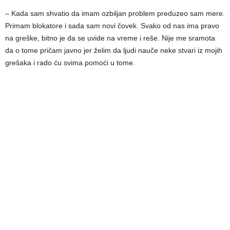
– Kada sam shvatio da imam ozbiljan problem preduzeo sam mere.
Primam blokatore i sada sam novi čovek. Svako od nas ima pravo
na greške, bitno je da se uvide na vreme i reše. Nije me sramota
da o tome pričam javno jer želim da ljudi nauče neke stvari iz mojih
grešaka i rado ću svima pomoći u tome.