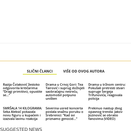
SLIČNI ČLANCI
VIŠE OD OVOG AUTORA
Razija Čolaković žestoko
Drama u Crnoj Gori: Tea
Drama u tržnom centru:
odgovorila kritičarima:
Tairović i suprug doživjeli
Pokušali pretresti stvari
“Dragi primitivci, opustite
saobraćajnu nesreću,
supruge Sergeja
se…”
automobil potpuno
Trifunovića, reagovala
uništen
policija
SMRŠALA 14 KILOGRAMA:
Severina usred koncerta
Prekinuo nastup zbog
Seka Aleksić pokazala
poslala snažnu poruku o
opasnog trenda: Jakov
novu figuru u kupaćem i
Srebrenici: “Kad svi
Jozinović se obratio
izazvala lavinu reakcija
priznamo genocid…”
fanovima (VIDEO)