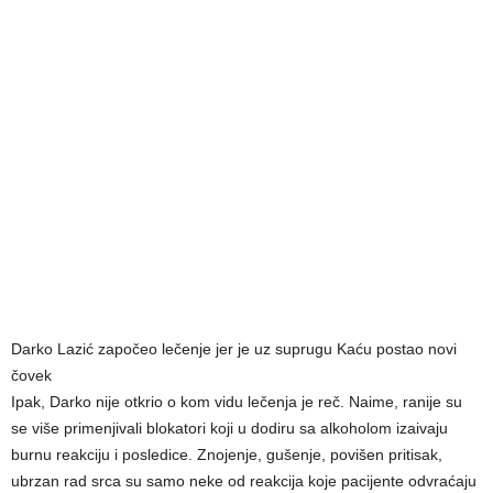
Darko Lazić započeo lečenje jer je uz suprugu Kaću postao novi
čovek
Ipak, Darko nije otkrio o kom vidu lečenja je reč. Naime, ranije su
se više primenjivali blokatori koji u dodiru sa alkoholom izaivaju
burnu reakciju i posledice. Znojenje, gušenje, povišen pritisak,
ubrzan rad srca su samo neke od reakcija koje pacijente odvraćaju