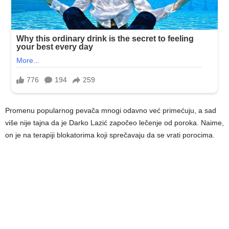
Promenu popularnog pevača mnogi odavno već primećuju, a sad
više nije tajna da je Darko Lazić započeo lečenje od poroka. Naime,
on je na terapiji blokatorima koji sprečavaju da se vrati porocima.