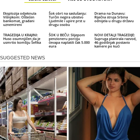
Eksplozija odjeknula
Šok obrt na saslušanju:
Drama na Dunavu:
Višnjikom: Oštećen
Turčin negira ubistvo
Riječna struja Srbina
bankomat, građani
Ljudmile i upire prst u
odnijela u drugu državu
uznemireni
drugu osobu
TRAGEDIJA U KRAJINI:
ŠOK U BEČU: Slijepom
NOVI DETALJI TRAGEDIJE:
Huso osumnjičen da je
penzioneru porciju
Supruga planirala razvod,
usmrtio komšiju Šefika
ćevapa naplatili čak 5.000
46-godišnjak postavio
eura
kamere po kući