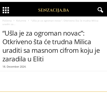
Početna
Kolumne
“Ušla je za ogroman novac”: Otkriveno šta će trudna Milica
uraditi sa...
“Ušla je za ogroman novac”:
Otkriveno šta će trudna Milica
uraditi sa masnom cifrom koju je
zaradila u Eliti
18. December 2024.