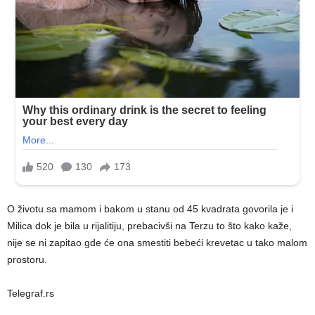
O životu sa mamom i bakom u stanu od 45 kvadrata govorila je i
Milica dok je bila u rijalitiju, prebacivši na Terzu to što kako kaže,
nije se ni zapitao gde će ona smestiti bebeći krevetac u tako malom
prostoru.
Telegraf.rs