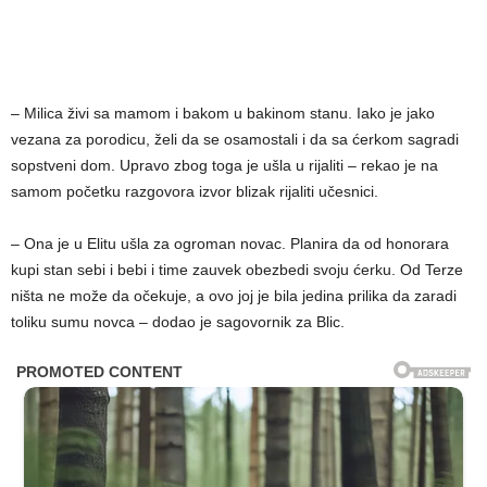
– Milica živi sa mamom i bakom u bakinom stanu. Iako je jako
vezana za porodicu, želi da se osamostali i da sa ćerkom sagradi
sopstveni dom. Upravo zbog toga je ušla u rijaliti – rekao je na
samom početku razgovora izvor blizak rijaliti učesnici.
– Ona je u Elitu ušla za ogroman novac. Planira da od honorara
kupi stan sebi i bebi i time zauvek obezbedi svoju ćerku. Od Terze
ništa ne može da očekuje, a ovo joj je bila jedina prilika da zaradi
toliku sumu novca – dodao je sagovornik za Blic.