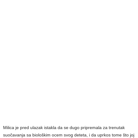
Milica je pred ulazak istakla da se dugo pripremala za trenutak
suočavanja sa biološkim ocem svog deteta, i da uprkos tome što joj