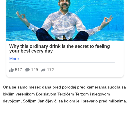
Ona se samo mesec dana pred porođaj pred kamerama suočila sa
bivšim verenikom Borislavom Terzićem Terzom i njegovom
devojkom, Sofijom Janićijević, sa kojom je i prevario pred milionima.