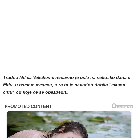
Trudna Milica Veličković nedavno je ušla na nekoliko dana u
Elitu, u osmom mesecu, a za to je navodno dobila “masnu
cifru” od koje će se obezbediti.