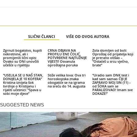
SLIČNI ČLANCI
VIŠE OD OVOG AUTORA
Zgrnuli bogatstvo, kupili
CRNA OBJAVA NA
Zola slomljen od boli:
nekretnine, ali i
PROFILU ENE ČOLIĆ,
Oproštaj od prijatelja koji
promijenili lični opis:
POTVRĐENE NAJTUŽNIJE
je prerano otišao –
Ovako su ONI unovčili
VIJESTI! Osvanula
“Ostaćeš u srcu vječno,
učešće u rijalitiju
oproštajna poruka
brate”
“USELILA SE U NAŠ STAN,
Stiže velika lova: Ova tri
“Uradio sam DNK test i
DONIJELA JE 10 KOFERA”
horoskopska znaka
kad sam saznao ČIJI JE
Kristina iznijela šok
obogatiće se na igrama
ZAPRAVO MOJ SIN (11) –
tvrdnje o Kristijanu i
na sreću do 14. augusta
od ŠOKA sam se
rijaliti učesnici: “Spava u
PARALIZOVAO! Imam sve
sobi moje djece”
DOKAZE!”