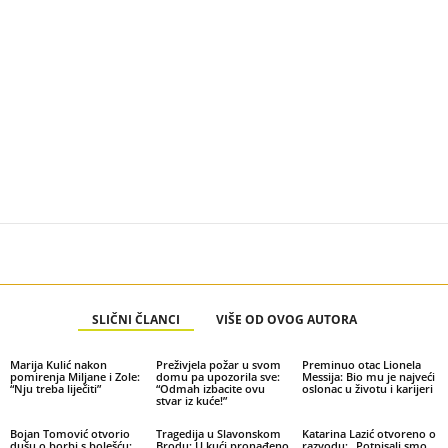
SLIČNI ČLANCI
VIŠE OD OVOG AUTORA
Marija Kulić nakon
Preživjela požar u svom
Preminuo otac Lionela
pomirenja Miljane i Zole:
domu pa upozorila sve:
Messija: Bio mu je najveći
“Nju treba liječiti”
“Odmah izbacite ovu
oslonac u životu i karijeri
stvar iz kuće!”
Bojan Tomović otvorio
Tragedija u Slavonskom
Katarina Lazić otvoreno o
dušu o borbi s bolešću:
Brodu: U kući pronađeno
razvodu: „Potpisali smo