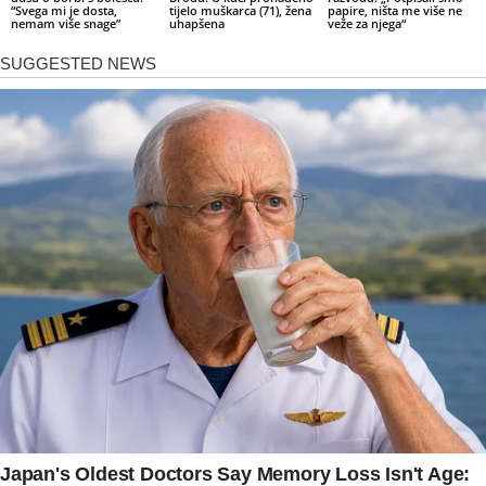
“Svega mi je dosta,
tijelo muškarca (71), žena
papire, ništa me više ne
nemam više snage”
uhapšena
veže za njega“