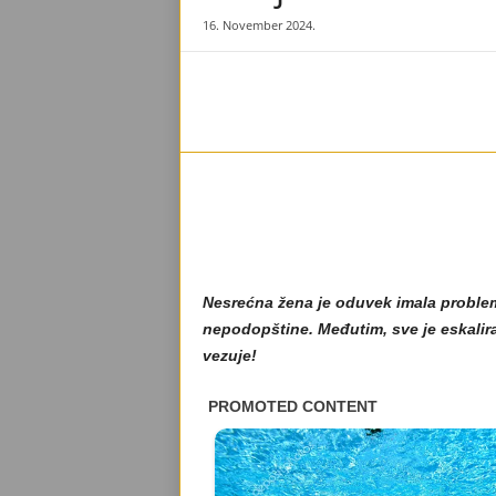
16. November 2024.
Nesrećna žena je oduvek imala problema
nepodopštine. Međutim, sve je eskalira
vezuje!