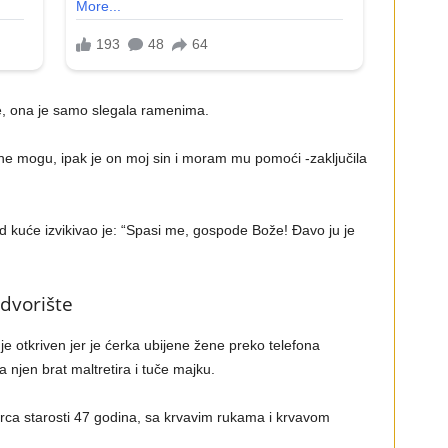
, ona je samo slegala ramenima.
ne mogu, ipak je on moj sin i moram mu pomoći -zaključila
ed kuće izvikivao je: “Spasi me, gospode Bože! Đavo ju je
dvorište
e otkriven jer je ćerka ubijene žene preko telefona
a njen brat maltretira i tuče majku.
arca starosti 47 godina, sa krvavim rukama i krvavom