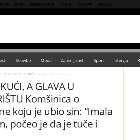
WBIZ
MODA
ZANIMLJIVOSTI
SPORT
INTERVJU
RIJALITI
esti
Showbiz
Moda
Zanimljivosti
Sport
Intervju
R
 U SUSJEDNOM DVORIŠTU Komšinica o mučnom...
KUĆI, A GLAVA U
ŠTU Komšinica o
 koju je ubio sin: “Imala
, počeo je da je tuče i