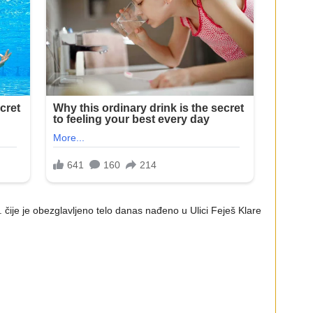
 čije je obezglavljeno telo danas nađeno u Ulici Feješ Klare