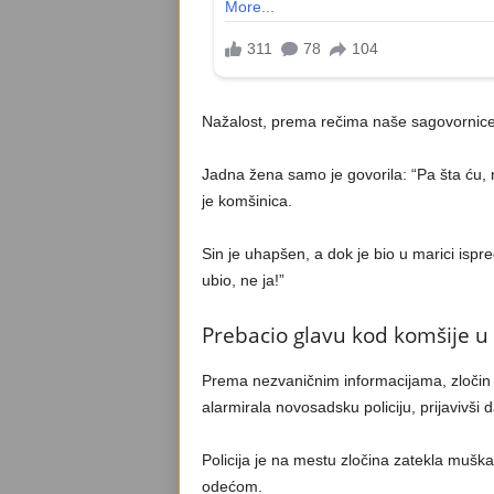
Nažalost, prema rečima naše sagovornice
Jadna žena samo je govorila: “Pa šta ću, 
je komšinica.
Sin je uhapšen, a dok je bio u marici ispr
ubio, ne ja!”
Prebacio glavu kod komšije u 
Prema nezvaničnim informacijama, zločin j
alarmirala novosadsku policiju, prijavivši d
Policija je na mestu zločina zatekla mušk
odećom.