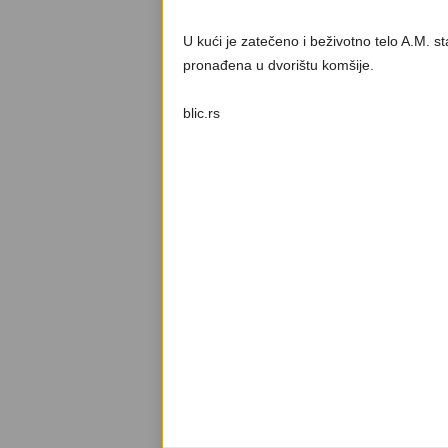
U kući je zatečeno i beživotno telo A.M. st
pronađena u dvorištu komšije.
blic.rs