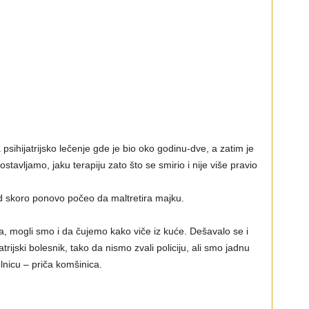
a psihijatrijsko lečenje gde je bio oko godinu-dve, a zatim je
ostavljamo, jaku terapiju zato što se smirio i nije više pravio
d skoro ponovo počeo da maltretira majku.
, mogli smo i da čujemo kako viče iz kuće. Dešavalo se i
atrijski bolesnik, tako da nismo zvali policiju, ali smo jadnu
nicu – priča komšinica.