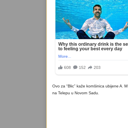
Ovo za “Blic” kaže komšinica ubijene A. M.
na Telepu u Novom Sadu.