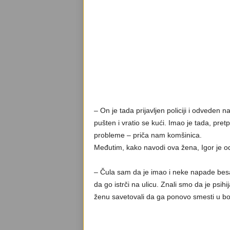
– On je tada prijavljen policiji i odveden n
pušten i vratio se kući. Imao je tada, pretp
probleme – priča nam komšinica.
Međutim, kako navodi ova žena, Igor je o
– Čula sam da je imao i neke napade besa
da go istrči na ulicu. Znali smo da je psihij
ženu savetovali da ga ponovo smesti u bol