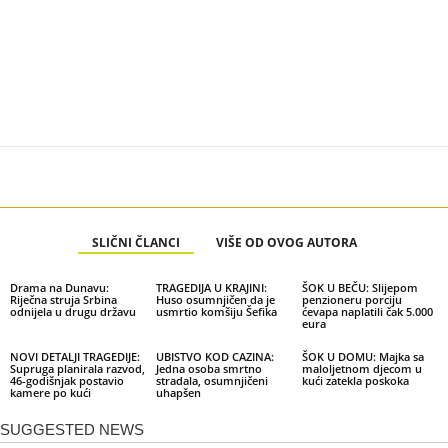
SLIČNI ČLANCI
VIŠE OD OVOG AUTORA
Drama na Dunavu:
TRAGEDIJA U KRAJINI:
ŠOK U BEČU: Slijepom
Riječna struja Srbina
Huso osumnjičen da je
penzioneru porciju
odnijela u drugu državu
usmrtio komšiju Šefika
ćevapa naplatili čak 5.000
eura
NOVI DETALJI TRAGEDIJE:
UBISTVO KOD CAZINA:
ŠOK U DOMU: Majka sa
Supruga planirala razvod,
Jedna osoba smrtno
maloljetnom djecom u
46-godišnjak postavio
stradala, osumnjičeni
kući zatekla poskoka
kamere po kući
uhapšen