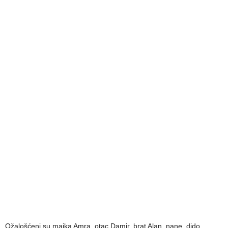
Ožalošćeni su majka Amra, otac Damir, brat Alan, nane, dido,