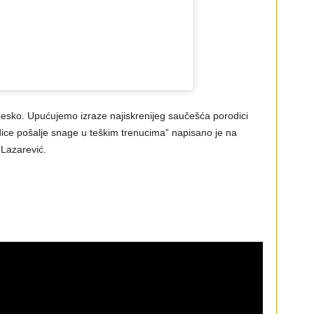
ebesko. Upućujemo izraze najiskrenijeg saučešća porodici
ce pošalje snage u teškim trenucima” napisano je na
 Lazarević.