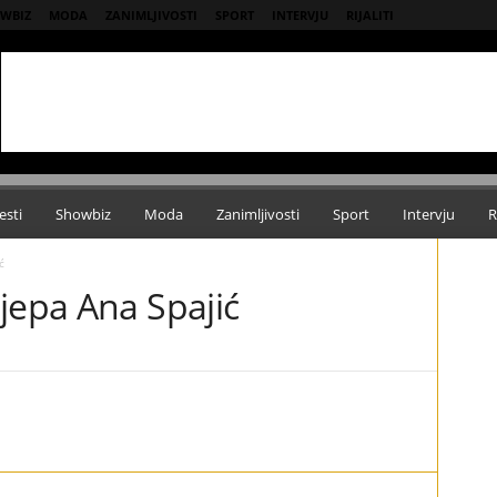
WBIZ
MODA
ZANIMLJIVOSTI
SPORT
INTERVJU
RIJALITI
esti
Showbiz
Moda
Zanimljivosti
Sport
Intervju
R
ć
jepa Ana Spajić