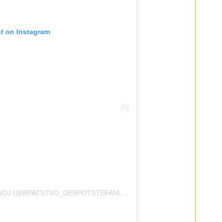
st on Instagram
A POST SHARED BY БРАТСТВО ПРИБОЈ (@BRATSTVO_DESPOTSTEFANLAZAREVIC)