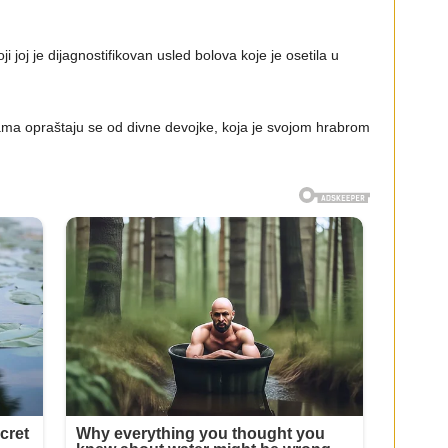
 joj je dijagnostifikovan usled bolova koje je osetila u
žama opraštaju se od divne devojke, koja je svojom hrabrom