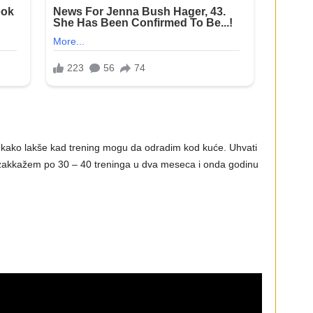
nekako lakše kad trening mogu da odradim kod kuće. Uhvati
zakkažem po 30 – 40 treninga u dva meseca i onda godinu