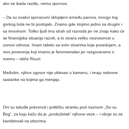
ako se ikada raziđu, nema sporova.
– Da su ovakvi sporazumi sklopljeni između parova, mnogo tog
gorkog bola ne bi postojalo. Znamo gde stojimo jedno sa drugim i
sa imovinom. Toliko ljudi ima strah od razvoda jer ne znaju kako će
se finansijska situacija razviti, a to stvara veliku neizvesnost u
osnovi odnosa. Imam tabelu sa svim stvarima koje posedujem, a
nivo poverenja koji imamo je fenomenalan jer razgovaramo o
svemu – ističe Rouzi.
Međutim, njihov ugovor nije uklesan u kamenu, i imaju redovne
sastanke na kojima ga menjaju.
Oni su takođe pokrenuli i političku stranku pod nazivom „Svi su
Bog“, za koju kažu da je „produžetak“ njihove veze – i oboje su se
kandidovali na izborima.