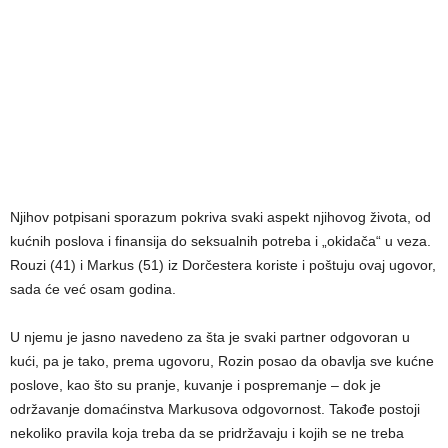
Njihov potpisani sporazum pokriva svaki aspekt njihovog života, od
kućnih poslova i finansija do seksualnih potreba i „okidača“ u veza.
Rouzi (41) i Markus (51) iz Dorčestera koriste i poštuju ovaj ugovor,
sada će već osam godina.
U njemu je jasno navedeno za šta je svaki partner odgovoran u
kući, pa je tako, prema ugovoru, Rozin posao da obavlja sve kućne
poslove, kao što su pranje, kuvanje i pospremanje – dok je
održavanje domaćinstva Markusova odgovornost. Takođe postoji
nekoliko pravila koja treba da se pridržavaju i kojih se ne treba