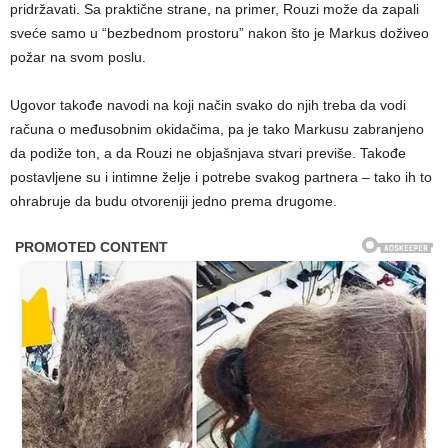
pridržavati. Sa praktične strane, na primer, Rouzi može da zapali
sveće samo u “bezbednom prostoru” nakon što je Markus doživeo
požar na svom poslu.
Ugovor takođe navodi na koji način svako do njih treba da vodi
računa o međusobnim okidačima, pa je tako Markusu zabranjeno
da podiže ton, a da Rouzi ne objašnjava stvari previše. Takođe
postavljene su i intimne želje i potrebe svakog partnera – tako ih to
ohrabruje da budu otvoreniji jedno prema drugome.