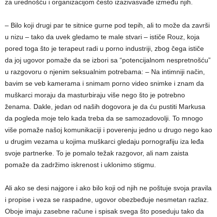
za urednošću i organizacijom često izazivasvađe između njih.
– Bilo koji drugi par te sitnice gurne pod tepih, ali to može da završi
u nizu – tako da uvek gledamo te male stvari – ističe Rouz, koja
pored toga što je terapeut radi u porno industriji, zbog čega ističe
da joj ugovor pomaže da se izbori sa “potencijalnom nespretnošću”
u razgovoru o njenim seksualnim potrebama: – Na intimniji način,
bavim se veb kamerama i snimam porno video snimke i znam da
muškarci moraju da masturbiraju više nego što je potrebno
ženama. Dakle, jedan od naših dogovora je da ću pustiti Markusa
da pogleda moje telo kada treba da se samozadovolji. To mnogo
više pomaže našoj komunikaciji i poverenju jedno u drugo nego kao
u drugim vezama u kojima muškarci gledaju pornografiju iza leđa
svoje partnerke. To je pomalo težak razgovor, ali nam zaista
pomaže da zadržimo iskrenost i uklonimo stigmu.
Ali ako se desi najgore i ako bilo koji od njih ne poštuje svoja pravila
i propise i veza se raspadne, ugovor obezbeđuje nesmetan razlaz.
Oboje imaju zasebne račune i spisak svega što poseduju tako da