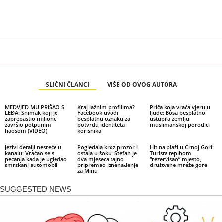
SLIČNI ČLANCI
VIŠE OD OVOG AUTORA
MEDVJED MU PRIŠAO S
Kraj lažnim profilima?
Priča koja vraća vjeru u
LEĐA: Snimak koji je
Facebook uvodi
ljude: Bosa besplatno
zaprepastio milione
besplatnu oznaku za
ustupila zemlju
završio potpunim
potvrdu identiteta
muslimanskoj porodici
haosom (VIDEO)
korisnika
Jezivi detalji nesreće u
Pogledala kroz prozor i
Hit na plaži u Crnoj Gori:
kanalu: Vraćao se s
ostala u šoku: Stefan je
Turista tepihom
pecanja kada je ugledao
dva mjeseca tajno
“rezervisao” mjesto,
smrskani automobil
pripremao iznenađenje
društvene mreže gore
za Minu