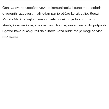
Osnova svake uspešne veze je komunikacija i puno međusobnih
otvorenih razgovora – ali jedan par je otišao korak dalje. Rouzi
Morel i Markus Vajt su sve što žele i očekuju jedno od drugog
stavili, kako se kaže, crno na belo. Naime, oni su sastavili i potpisali
ugovor kako bi osigurali da njihova veza bude što je moguće više –
bez svađa.