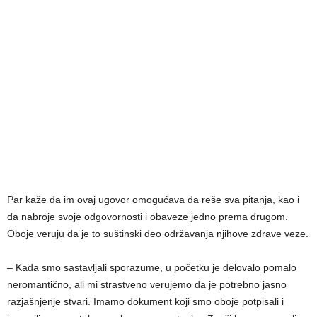
Par kaže da im ovaj ugovor omogućava da reše sva pitanja, kao i
da nabroje svoje odgovornosti i obaveze jedno prema drugom.
Oboje veruju da je to suštinski deo održavanja njihove zdrave veze.
– Kada smo sastavljali sporazume, u početku je delovalo pomalo
neromantično, ali mi strastveno verujemo da je potrebno jasno
razjašnjenje stvari. Imamo dokument koji smo oboje potpisali i