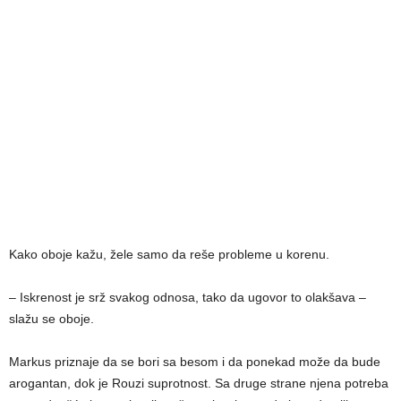
Kako oboje kažu, žele samo da reše probleme u korenu.
– Iskrenost je srž svakog odnosa, tako da ugovor to olakšava –
slažu se oboje.
Markus priznaje da se bori sa besom i da ponekad može da bude
arogantan, dok je Rouzi suprotnost. Sa druge strane njena potreba