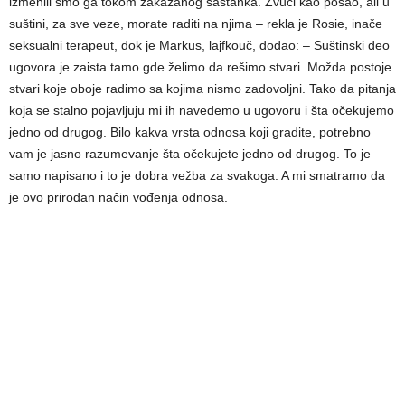
izmenili smo ga tokom zakazanog sastanka. Zvuči kao posao, ali u
suštini, za sve veze, morate raditi na njima – rekla je Rosie, inače
seksualni terapeut, dok je Markus, lajfkouč, dodao: – Suštinski deo
ugovora je zaista tamo gde želimo da rešimo stvari. Možda postoje
stvari koje oboje radimo sa kojima nismo zadovoljni. Tako da pitanja
koja se stalno pojavljuju mi ih navedemo u ugovoru i šta očekujemo
jedno od drugog. Bilo kakva vrsta odnosa koji gradite, potrebno
vam je jasno razumevanje šta očekujete jedno od drugog. To je
samo napisano i to je dobra vežba za svakoga. A mi smatramo da
je ovo prirodan način vođenja odnosa.