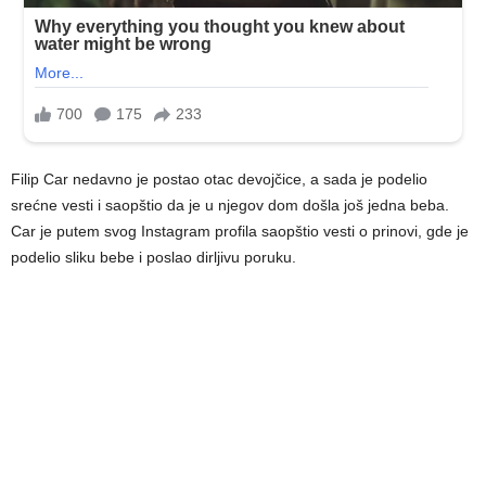
Filip Car nedavno je postao otac devojčice, a sada je podelio
srećne vesti i saopštio da je u njegov dom došla još jedna beba.
Car je putem svog Instagram profila saopštio vesti o prinovi, gde je
podelio sliku bebe i poslao dirljivu poruku.