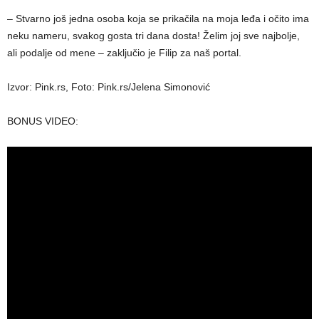
– Stvarno još jedna osoba koja se prikačila na moja leđa i očito ima
neku nameru, svakog gosta tri dana dosta! Želim joj sve najbolje,
ali podalje od mene – zaključio je Filip za naš portal.
Izvor: Pink.rs, Foto: Pink.rs/Jelena Simonović
BONUS VIDEO: