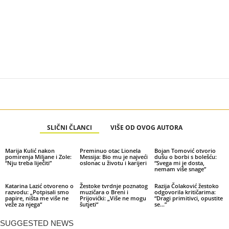
SLIČNI ČLANCI
VIŠE OD OVOG AUTORA
Marija Kulić nakon
Preminuo otac Lionela
Bojan Tomović otvorio
pomirenja Miljane i Zole:
Messija: Bio mu je najveći
dušu o borbi s bolešću:
“Nju treba liječiti”
oslonac u životu i karijeri
“Svega mi je dosta,
nemam više snage”
Katarina Lazić otvoreno o
Žestoke tvrdnje poznatog
Razija Čolaković žestoko
razvodu: „Potpisali smo
muzičara o Breni i
odgovorila kritičarima:
papire, ništa me više ne
Prijovićki: „Više ne mogu
“Dragi primitivci, opustite
veže za njega“
šutjeti“
se…”