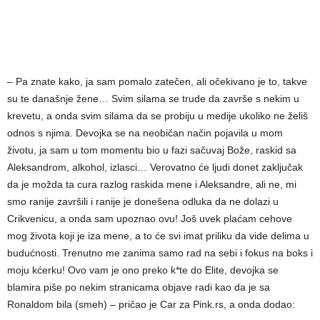
– Pa znate kako, ja sam pomalo zatečen, ali očekivano je to, takve
su te današnje žene… Svim silama se trude da završe s nekim u
krevetu, a onda svim silama da se probiju u medije ukoliko ne želiš
odnos s njima. Devojka se na neobičan način pojavila u mom
životu, ja sam u tom momentu bio u fazi sačuvaj Bože, raskid sa
Aleksandrom, alkohol, izlasci… Verovatno će ljudi donet zaključak
da je možda ta cura razlog raskida mene i Aleksandre, ali ne, mi
smo ranije završili i ranije je donešena odluka da ne dolazi u
Crikvenicu, a onda sam upoznao ovu! Još uvek plaćam cehove
mog života koji je iza mene, a to će svi imat priliku da vide delima u
budućnosti. Trenutno me zanima samo rad na sebi i fokus na boks i
moju kćerku! Ovo vam je ono preko k*te do Elite, devojka se
blamira piše po nekim stranicama objave radi kao da je sa
Ronaldom bila (smeh) – pričao je Car za Pink.rs, a onda dodao: