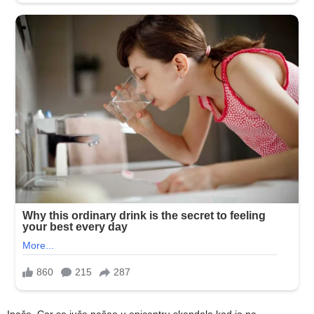
Inače, Car se juče našao u epicentru skandala kad je na