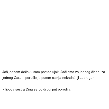
Još jednom dečaku sam postao ujak! Jači smo za jednog člana, za
jednog Cara – poručio je putem storija nekadašnji zadrugar.
Filipova sestra Dina se po drugi put porodila.