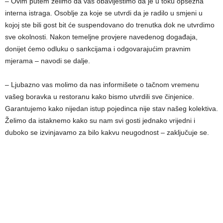
– Ovim putem želimo da vas obavijestimo da je u toku opsežna
interna istraga. Osoblje za koje se utvrdi da je radilo u smjeni u
kojoj ste bili gost bit će suspendovano do trenutka dok ne utvrdimo
sve okolnosti. Nakon temeljne provjere navedenog događaja,
donijet ćemo odluku o sankcijama i odgovarajućim pravnim
mjerama – navodi se dalje.
– Ljubazno vas molimo da nas informišete o tačnom vremenu
vašeg boravka u restoranu kako bismo utvrdili sve činjenice.
Garantujemo kako nijedan istup pojedinca nije stav našeg kolektiva.
Želimo da istaknemo kako su nam svi gosti jednako vrijedni i
duboko se izvinjavamo za bilo kakvu neugodnost – zaključuje se.