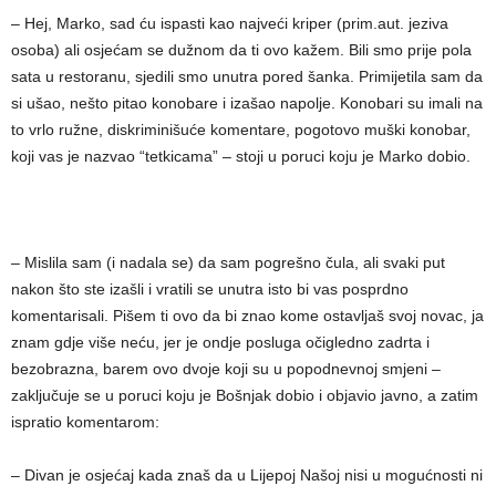
– Hej, Marko, sad ću ispasti kao najveći kriper (prim.aut. jeziva
osoba) ali osjećam se dužnom da ti ovo kažem. Bili smo prije pola
sata u restoranu, sjedili smo unutra pored šanka. Primijetila sam da
si ušao, nešto pitao konobare i izašao napolje. Konobari su imali na
to vrlo ružne, diskriminišuće komentare, pogotovo muški konobar,
koji vas je nazvao “tetkicama” – stoji u poruci koju je Marko dobio.
– Mislila sam (i nadala se) da sam pogrešno čula, ali svaki put
nakon što ste izašli i vratili se unutra isto bi vas posprdno
komentarisali. Pišem ti ovo da bi znao kome ostavljaš svoj novac, ja
znam gdje više neću, jer je ondje posluga očigledno zadrta i
bezobrazna, barem ovo dvoje koji su u popodnevnoj smjeni –
zaključuje se u poruci koju je Bošnjak dobio i objavio javno, a zatim
ispratio komentarom:
– Divan je osjećaj kada znaš da u Lijepoj Našoj nisi u mogućnosti ni