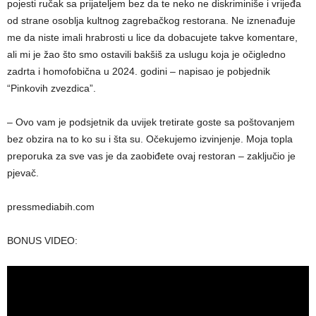
pojesti ručak sa prijateljem bez da te neko ne diskriminiše i vrijeđa
od strane osoblja kultnog zagrebačkog restorana. Ne iznenađuje
me da niste imali hrabrosti u lice da dobacujete takve komentare,
ali mi je žao što smo ostavili bakšiš za uslugu koja je očigledno
zadrta i homofobična u 2024. godini – napisao je pobjednik
“Pinkovih zvezdica”.
– Ovo vam je podsjetnik da uvijek tretirate goste sa poštovanjem
bez obzira na to ko su i šta su. Očekujemo izvinjenje. Moja topla
preporuka za sve vas je da zaobiđete ovaj restoran – zaključio je
pjevač.
pressmediabih.com
BONUS VIDEO: