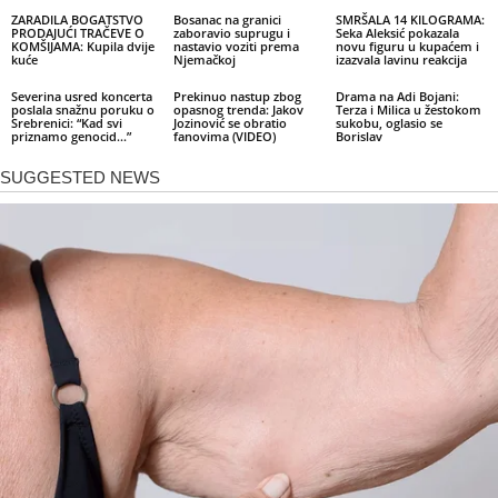
ZARADILA BOGATSTVO
Bosanac na granici
SMRŠALA 14 KILOGRAMA:
PRODAJUĆI TRAČEVE O
zaboravio suprugu i
Seka Aleksić pokazala
KOMŠIJAMA: Kupila dvije
nastavio voziti prema
novu figuru u kupaćem i
kuće
Njemačkoj
izazvala lavinu reakcija
Severina usred koncerta
Prekinuo nastup zbog
Drama na Adi Bojani:
poslala snažnu poruku o
opasnog trenda: Jakov
Terza i Milica u žestokom
Srebrenici: “Kad svi
Jozinović se obratio
sukobu, oglasio se
priznamo genocid…”
fanovima (VIDEO)
Borislav