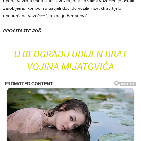
upada vozila u vodu izaći iz vozila, dok nažalost vozačica je ostala
zarobljena. Ronioci su uspjeli doći do vozila i izvukli su tijelo
unesrećene vozačice”, rekao je Beganović.
PROČITAJTE JOŠ:
U BEOGRADU UBIJEN BRAT
VOJINA MIJATOVIĆA