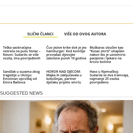
SLIČNI ČLANCI
VIŠE OD OVOG AUTORA
Teška saobraćajna
Čuo jezive krike dok je jeo
Muškarac obučen kao
nesreća na putu Stolac –
hamburger: Kod komšije
“Kosac smrti” uhapšen
Neum: Sudarilo se više
pronašao djevojke
nakon što je uznemirio
vozila, ima povrijeđenih
zatočene punih 10 godina
pacijente i ljekare na
krovu bolnice
Sandžak u suzama zbog
HOROR NAD DJECOM:
Haos u Njemačkoj:
tragedije u Ulcinju:
Majka ih zaključavala u
Sudarila se dva tramvaja,
Emotivan oproštaj od
kokošinjac, partner
najmanje 25 osoba
Emira Bačevca
dječaku prijetio smrću
povrijeđeno