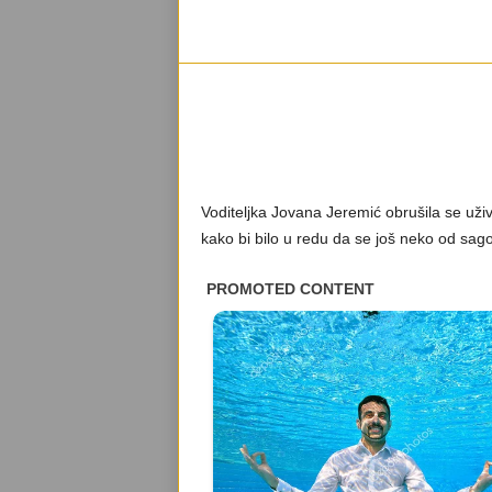
Voditeljka Jovana Jeremić obrušila se uži
kako bi bilo u redu da se još neko od sa