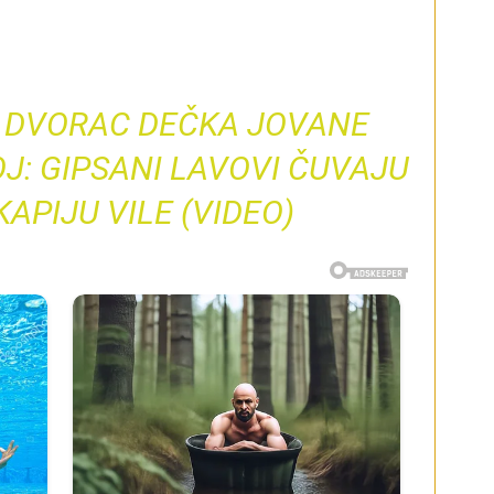
I DVORAC DEČKA JOVANE
J: GIPSANI LAVOVI ČUVAJU
PIJU VILE (VIDEO)