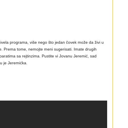
ozivela programa, više nego što jedan čovek može da živi u
re. Prema tome, nemojte meni sugerisati. Imate drugih
aparatima sa rejtinzima. Pustite vi Jovanu Jeremić, sad
mu je Jeremićka.