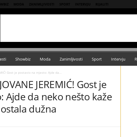
WBIZ
MODA
ZANIMLJIVOSTI
SPORT
INTERVJU
RIJALITI
esti
Showbiz
Moda
Zanimljivosti
Sport
Intervju
R
! Gost je postavio na mjesto: Ajde da...
OVANE JEREMIĆ! Gost je
: Ajde da neko nešto kaže
 ostala dužna