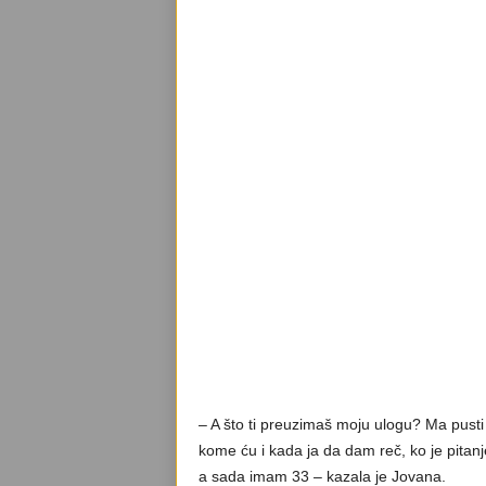
– A što ti preuzimaš moju ulogu? Ma pusti t
kome ću i kada ja da dam reč, ko je pitan
a sada imam 33 – kazala je Jovana.