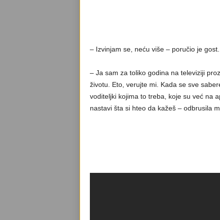
– Izvinjam se, neću više – poručio je gost.
– Ja sam za toliko godina na televiziji pr
životu. Eto, verujte mi. Kada se sve sabe
voditeljki kojima to treba, koje su već na 
nastavi šta si hteo da kažeš – odbrusila 