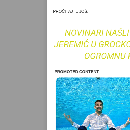
PROČITAJTE JOŠ:
NOVINARI NAŠL
JEREMIĆ U GROCKO
OGROMNU KA