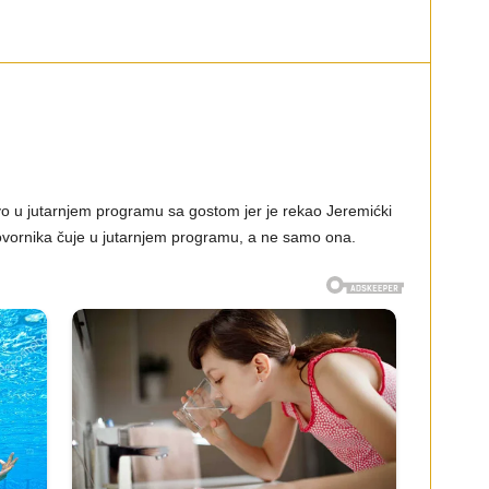
vo u jutarnjem programu sa gostom jer je rekao Jeremićki
govornika čuje u jutarnjem programu, a ne samo ona.