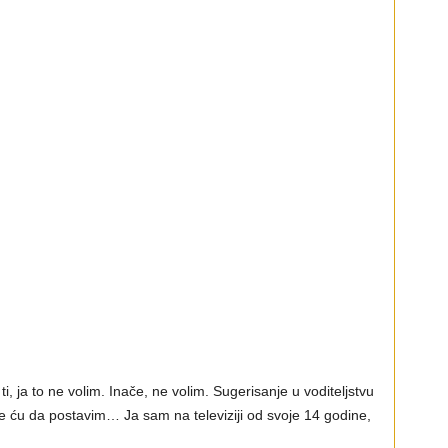
i, ja to ne volim. Inače, ne volim. Sugerisanje u voditeljstvu
je ću da postavim… Ja sam na televiziji od svoje 14 godine,