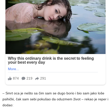
– Smrt oca je nešto sa čim sam se dugo borio i bio sam jako loše
psihički, čak sam sebi pokušao da oduzmem život – rekao je reper i
dodao: