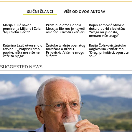
SLIČNI ČLANCI
VIŠE OD OVOG AUTORA
Marija Kulić nakon
Preminuo otac Lionela
Bojan Tomović otvorio
pomirenja Miljane i Zole:
Messija: Bio mu je najveći
dušu o borbi s bolešću:
“Nju treba liječiti”
oslonac u životu i karijeri
“Svega mi je dosta,
nemam više snage”
Katarina Lazić otvoreno o
Žestoke tvrdnje poznatog
Razija Čolaković žestoko
razvodu: „Potpisali smo
muzičara o Breni i
odgovorila kritičarima:
papire, ništa me više ne
Prijovićki: „Više ne mogu
“Dragi primitivci, opustite
veže za njega“
šutjeti“
se…”