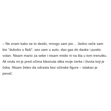
– Ne znam kako se to desilo, mnogo sam pio… Jedno veče sam
bio “duboko u flaši”, seo sam u auto, dao gas do daske i pustio
volan. Nisam mario za sebe i nisam mislio ni na šta u tom trenutku.
Ali onda mi je pred očima blesnula slika moje ćerke i života koji je
čeka. Nisam želeo da odrasta bez očinske figure – istakao je
pevač.