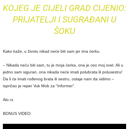
KOJEG JE CIJELI GRAD CIJENIO:
PRIJATELJI I SUGRAĐANI U
ŠOKU
Kako kaže, u životu nikad neće biti sam jer ima ćerku.
– Nikada neću biti sam, tu je moja ćerka, ona je ceo moj svet. Ali u
jedno sam siguran, ona nikada neće imati polubrata ili polusestru!
Da li će imati rođenog brata ili sestru, ostaje nam da vidimo –
ispričao je reper Vuk Mob za “Informer”.
Alo.rs
BONUS VIDEO: