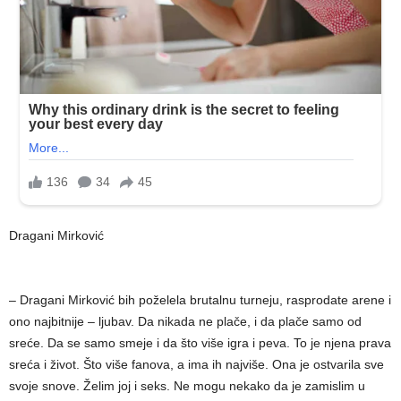
Dragani Mirković
– Dragani Mirković bih poželela brutalnu turneju, rasprodate arene i
ono najbitnije – ljubav. Da nikada ne plače, i da plače samo od
sreće. Da se samo smeje i da što više igra i peva. To je njena prava
sreća i život. Što više fanova, a ima ih najviše. Ona je ostvarila sve
svoje snove. Želim joj i seks. Ne mogu nekako da je zamislim u