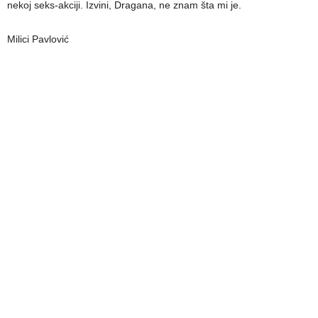
nekoj seks-akciji. Izvini, Dragana, ne znam šta mi je.
Milici Pavlović