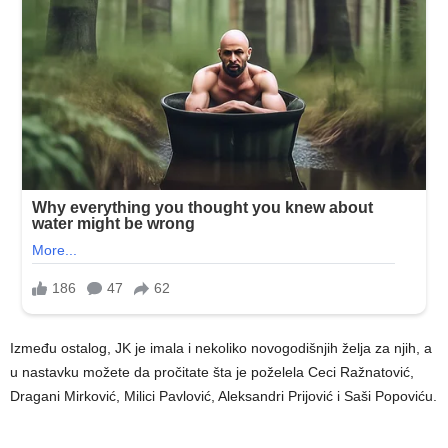
Između ostalog, JK je imala i nekoliko novogodišnjih želja za njih, a
u nastavku možete da pročitate šta je poželela Ceci Ražnatović,
Dragani Mirković, Milici Pavlović, Aleksandri Prijović i Saši Popoviću.