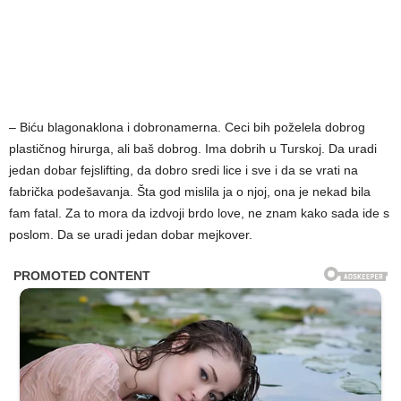
– Biću blagonaklona i dobronamerna. Ceci bih poželela dobrog
plastičnog hirurga, ali baš dobrog. Ima dobrih u Turskoj. Da uradi
jedan dobar fejslifting, da dobro sredi lice i sve i da se vrati na
fabrička podešavanja. Šta god mislila ja o njoj, ona je nekad bila
fam fatal. Za to mora da izdvoji brdo love, ne znam kako sada ide s
poslom. Da se uradi jedan dobar mejkover.