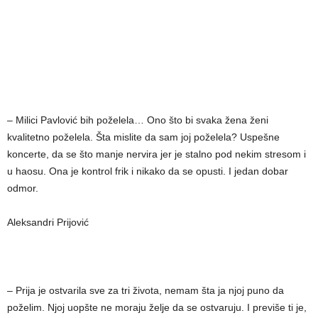
– Milici Pavlović bih poželela… Ono što bi svaka žena ženi
kvalitetno poželela. Šta mislite da sam joj poželela? Uspešne
koncerte, da se što manje nervira jer je stalno pod nekim stresom i
u haosu. Ona je kontrol frik i nikako da se opusti. I jedan dobar
odmor.
Aleksandri Prijović
– Prija je ostvarila sve za tri života, nemam šta ja njoj puno da
poželim. Njoj uopšte ne moraju želje da se ostvaruju. I previše ti je,