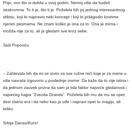
Prijo, ovo što si dobila u ovoj godini. Nemoj više da budeš
neskromna. To ti je, što ti je. Poželela bih joj jednog interesantnog
stilistu, koji bi napravio neki koncept i koji bi prilagodio kostime
njenim pesmama. Ne znam koliko je ona za to. Ona je mirna i
možda nije za to, ali ja gledam sve kroz sebe.
Saši Popoviću
– Zahtevala bih da mi se izvini za sve ružne reči koje je za mene u
više navrata izgovorio u poslednje vreme. Da kaže da to nije istina i
da jednom zauvek prizna da sam ja bila faktor najveće gledanosti i
najvećeg hajpa “Zvezda Granda”. Poželela bih mu da mu se opet
desi zlatna era i da neko kao ja uđe i napravi opet tu magiju, ali
teško.
Srbija Danas/Kurir/