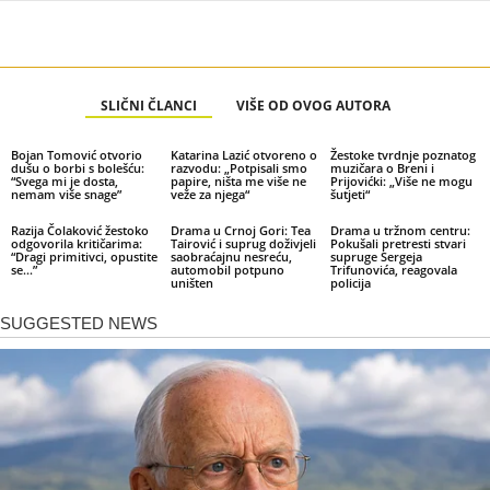
SLIČNI ČLANCI
VIŠE OD OVOG AUTORA
Bojan Tomović otvorio
Katarina Lazić otvoreno o
Žestoke tvrdnje poznatog
dušu o borbi s bolešću:
razvodu: „Potpisali smo
muzičara o Breni i
“Svega mi je dosta,
papire, ništa me više ne
Prijovićki: „Više ne mogu
nemam više snage”
veže za njega“
šutjeti“
Razija Čolaković žestoko
Drama u Crnoj Gori: Tea
Drama u tržnom centru:
odgovorila kritičarima:
Tairović i suprug doživjeli
Pokušali pretresti stvari
“Dragi primitivci, opustite
saobraćajnu nesreću,
supruge Sergeja
se…”
automobil potpuno
Trifunovića, reagovala
uništen
policija