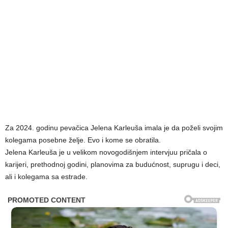
Za 2024. godinu pevačica Jelena Karleuša imala je da poželi svojim
kolegama posebne želje. Evo i kome se obratila.
Jelena Karleuša je u velikom novogodišnjem intervjuu pričala o
karijeri, prethodnoj godini, planovima za budućnost, suprugu i deci,
ali i kolegama sa estrade.