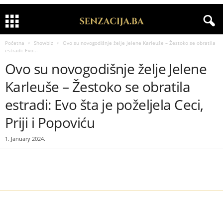
Početna
Showbiz
Ovo su novogodišnje želje Jelene Karleuše – Žestoko se obratila
estradi: Evo...
Ovo su novogodišnje želje Jelene
Karleuše – Žestoko se obratila
estradi: Evo šta je poželjela Ceci,
Priji i Popoviću
1. January 2024.