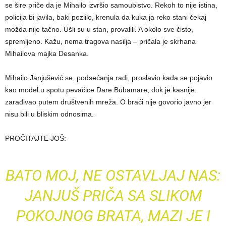
se šire priče da je Mihailo izvršio samoubistvo. Rekoh to nije istina,
policija bi javila, baki pozlilo, krenula da kuka ja reko stani čekaj
možda nije tačno. Ušli su u stan, provalili. A okolo sve čisto,
spremljeno. Kažu, nema tragova nasilja – pričala je skrhana
Mihailova majka Desanka.
Mihailo Janjušević se, podsećanja radi, proslavio kada se pojavio
kao model u spotu pevačice Dare Bubamare, dok je kasnije
zarađivao putem društvenih mreža. O braći nije govorio javno jer
nisu bili u bliskim odnosima.
PROČITAJTE JOŠ:
BATO MOJ, NE OSTAVLJAJ NAS:
JANJUŠ PRIČA SA SLIKOM
POKOJNOG BRATA, MAZI JE I