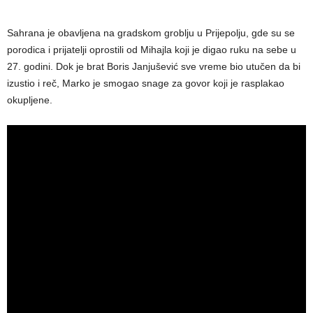
Sahrana je obavljena na gradskom groblju u Prijepolju, gde su se
porodica i prijatelji oprostili od Mihajla koji je digao ruku na sebe u
27. godini. Dok je brat Boris Janjušević sve vreme bio utučen da bi
izustio i reč, Marko je smogao snage za govor koji je rasplakao
okupljene.