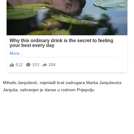
Mihailo Janjušević, najmlađi brat zadrugara Marka Janjuševića
Janjuša, sahranjen je danas u rodnom Prijepolju.