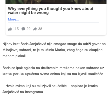
Njihov brat Boris Janjušević nije smogao snage da održi govor na
Mihajlovoj sahrani, te je to učinio Marko, zbog čega su okupljeni
mahom plakali.
Boris se ipak oglasio na društvenim mrežama nakon sahrane uz
kratku poruku upućenu svima onima koji su mu izjavili saučešće.
– Hvala svima koji su mi izjavili saučešće – napisao je kratko
Janjušević na Instagramu.