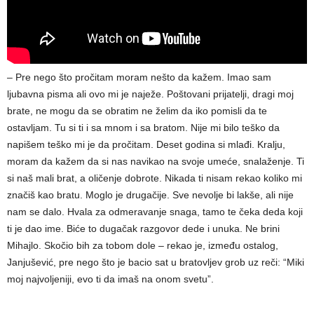
– Pre nego što pročitam moram nešto da kažem. Imao sam
ljubavna pisma ali ovo mi je naježe. Poštovani prijatelji, dragi moj
brate, ne mogu da se obratim ne želim da iko pomisli da te
ostavljam. Tu si ti i sa mnom i sa bratom. Nije mi bilo teško da
napišem teško mi je da pročitam. Deset godina si mlađi. Kralju,
moram da kažem da si nas navikao na svoje umeće, snalaženje. Ti
si naš mali brat, a oličenje dobrote. Nikada ti nisam rekao koliko mi
značiš kao bratu. Moglo je drugačije. Sve nevolje bi lakše, ali nije
nam se dalo. Hvala za odmeravanje snaga, tamo te čeka deda koji
ti je dao ime. Biće to dugačak razgovor dede i unuka. Ne brini
Mihajlo. Skočio bih za tobom dole – rekao je, između ostalog,
Janjušević, pre nego što je bacio sat u bratovljev grob uz reči: “Miki
moj najvoljeniji, evo ti da imaš na onom svetu”.