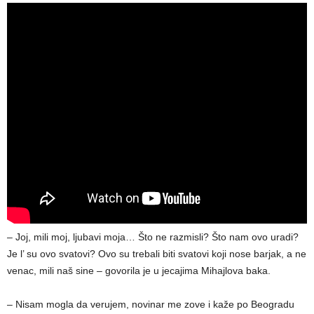
– Joj, mili moj, ljubavi moja… Što ne razmisli? Što nam ovo uradi?
Je l’ su ovo svatovi? Ovo su trebali biti svatovi koji nose barjak, a ne
venac, mili naš sine – govorila je u jecajima Mihajlova baka.
– Nisam mogla da verujem, novinar me zove i kaže po Beogradu