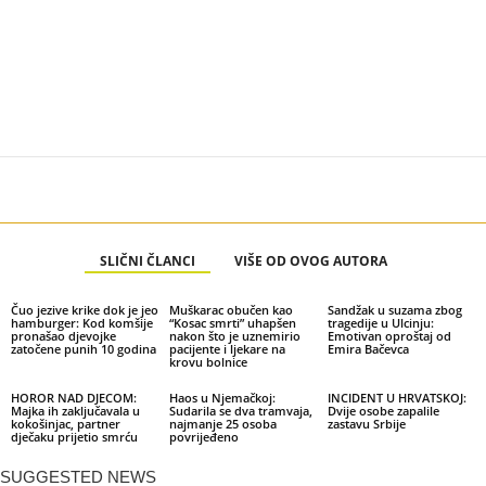
SLIČNI ČLANCI
VIŠE OD OVOG AUTORA
Čuo jezive krike dok je jeo
Muškarac obučen kao
Sandžak u suzama zbog
hamburger: Kod komšije
“Kosac smrti” uhapšen
tragedije u Ulcinju:
pronašao djevojke
nakon što je uznemirio
Emotivan oproštaj od
zatočene punih 10 godina
pacijente i ljekare na
Emira Bačevca
krovu bolnice
HOROR NAD DJECOM:
Haos u Njemačkoj:
INCIDENT U HRVATSKOJ:
Majka ih zaključavala u
Sudarila se dva tramvaja,
Dvije osobe zapalile
kokošinjac, partner
najmanje 25 osoba
zastavu Srbije
dječaku prijetio smrću
povrijeđeno