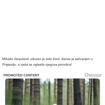
Mihailo Janjušević oduzeo je sebi život, danas je sahranjen u
Prijepolju, a sada se oglasila njegova porodica!