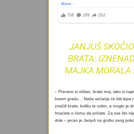
JANJUŠ SKOČI
BRATA: IZNENA
MAJKA MORALA D
– Prerano si otišao, brate moj, iako si naj
losem gradu… Naša sećanja će biti lepa na
značiš brate, koliko te volim, a moglo je 
Imaćete o čemu da pričate. Za sve što nije
dole – jecao je Janjuš na grobu svog poko