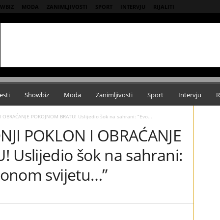
WBIZ
MODA
ZANIMLJIVOSTI
SPORT
INTERVJU
RIJALITI
esti
Showbiz
Moda
Zanimljivosti
Sport
Intervju
R
 OBRAĆANJE POKOJNOM BRATU! Uslijedio šok na sahrani: “Evo...
DNJI POKLON I OBRAĆANJE
slijedio šok na sahrani:
a onom svijetu…”