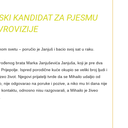
SKI KANDIDAT ZA PJESMU
VROVIZIJE
onom svetu – poručio je Janjuš i bacio svoj sat u raku.
 rođenog brata Marka Janjuševića Janjuša, koji je pre dva
Prijepolje. Ispred porodične kuće okupio se veliki broj ljudi i
eo život. Njegovi prijatelji tvrde da se Mihailo udaljio od
o, nije odgovarao na poruke i pozive, a niko mu tri dana nije
u kontaktu, odnosno nisu razgovarali, a Mihailo je živeo
.