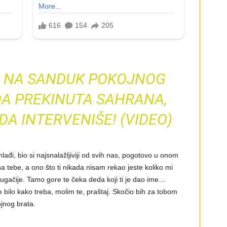
O NA SANDUK POKOJNOG
DA PREKINUTA SAHRANA,
A INTERVENIŠE! (VIDEO)
mlađi, bio si najsnalažljiviji od svih nas, pogotovo u onom
 tebe, a ono što ti nikada nisam rekao jeste koliko mi
drugačije. Tamo gore te čeka deda koji ti je dao ime…
 bilo kako treba, molim te, praštaj. Skočio bih za tobom
jnog brata.