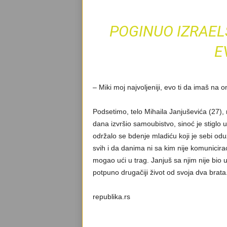
POGINUO IZRAEL
E
– Miki moj najvoljeniji, evo ti da imaš na 
Podsetimo, telo Mihaila Janjuševića (27),
dana izvršio samoubistvo, sinoć je stiglo u 
održalo se bdenje mladiću koji je sebi oduz
svih i da danima ni sa kim nije komunicira
mogao ući u trag. Janjuš sa njim nije bio 
potpuno drugačiji život od svoja dva brata
republika.rs