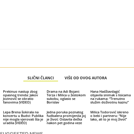
SLIČNI ČLANCI
VIŠE OD OVOG AUTORA
Prekinuo nastup zbog
Drama na Adi Bojani:
Hana Hadžiavdagić
opasnog trenda: Jakov
Terza i Milica u žestokom
objavila snimak s lisicama
Jozinović se obratio
sukobu, oglasio se
na rukama: “Trenutno
fanovima (VIDEO)
Borislav
služim doživotnu kaznu”
Lepa Brena šokirala na
Jedna poruka poznatog
Milica Todorović iskreno
koncertu u Budvi: Publika
fudbalera promijenila joj
o bebi i partneru: “Nije
nije mogla vjerovati šta je
je život: Ostavila dečka
lako, ali to je moj život”
uradila (VIDEO)
nakon pet godina veze