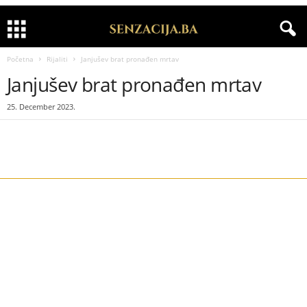
Početna
Rijaliti
Janjušev brat pronađen mrtav
Janjušev brat pronađen mrtav
25. December 2023.