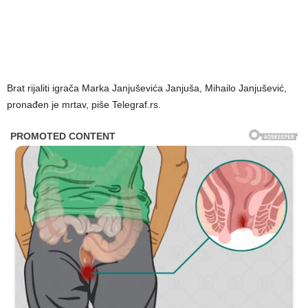
Brat rijaliti igrača Marka Janjuševića Janjuša, Mihailo Janjušević,
pronađen je mrtav, piše Telegraf.rs.