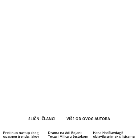
SLIČNI ČLANCI
VIŠE OD OVOG AUTORA
Prekinuo nastup zbog
Drama na Adi Bojani:
Hana Hadžiavdagić
opasnog trenda: Jakov
Terza i Milica u žestokom
objavila snimak s lisicama