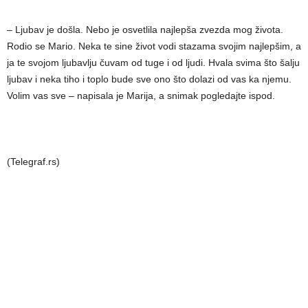
– Ljubav je došla. Nebo je osvetlila najlepša zvezda mog života.
Rodio se Mario. Neka te sine život vodi stazama svojim najlepšim, a
ja te svojom ljubavlju čuvam od tuge i od ljudi. Hvala svima što šalju
ljubav i neka tiho i toplo bude sve ono što dolazi od vas ka njemu.
Volim vas sve – napisala je Marija, a snimak pogledajte ispod.
(Telegraf.rs)