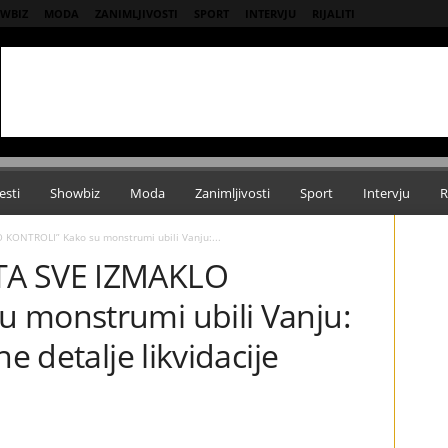
WBIZ
MODA
ZANIMLJIVOSTI
SPORT
INTERVJU
RIJALITI
esti
Showbiz
Moda
Zanimljivosti
Sport
Intervju
R
KONTROLI” Kako su monstrumi ubili Vanju:...
TA SVE IZMAKLO
 monstrumi ubili Vanju:
e detalje likvidacije