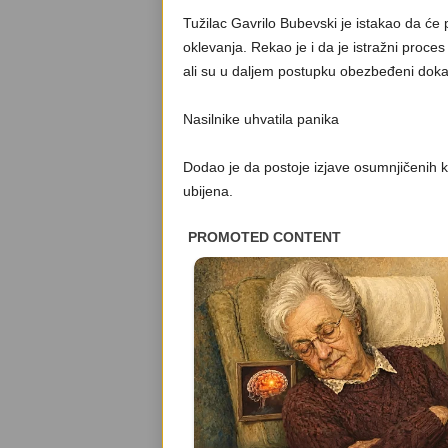
Tužilac Gavrilo Bubevski je istakao da će 
oklevanja. Rekao je i da je istražni proces
ali su u daljem postupku obezbeđeni dokaz
Nasilnike uhvatila panika
Dodao je da postoje izjave osumnjičenih ka
ubijena.