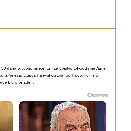
 od 30 dana prvoosumnjičenom za ubistvo 14-godišnjeVanje
 iz Velesa, Ljupča Palevskog zvanog Palčo, koji je u
 bude bio pronađen.