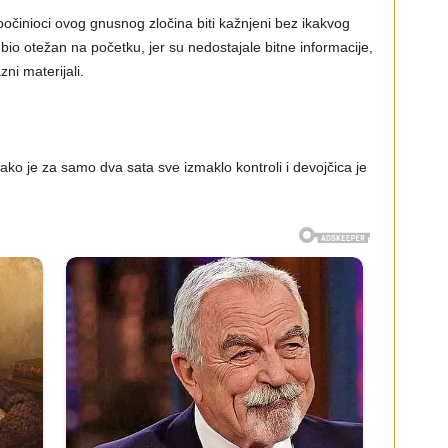
počinioci ovog gnusnog zločina biti kažnjeni bez ikakvog
 bio otežan na početku, jer su nedostajale bitne informacije,
ni materijali.
ko je za samo dva sata sve izmaklo kontroli i devojčica je