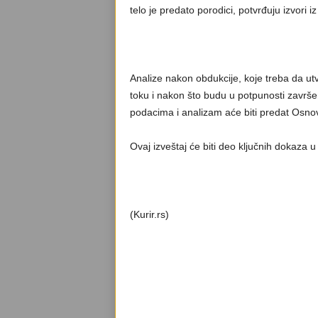
telo je predato porodici, potvrđuju izvori iz
Analize nakon obdukcije, koje treba da ut
toku i nakon što budu u potpunosti završe
podacima i analizam aće biti predat Osno
Ovaj izveštaj će biti deo ključnih dokaza 
(Kurir.rs)