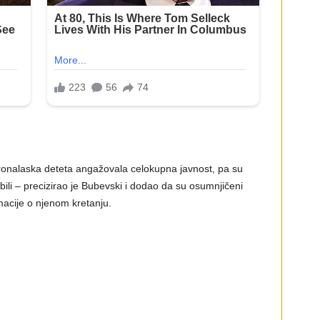
 pronalaska deteta angažovala celokupna javnost, pa su
bili – precizirao je Bubevski i dodao da su osumnjičeni
rmacije o njenom kretanju.