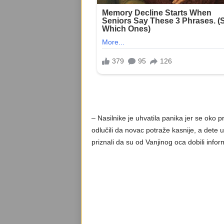
– Nasilnike je uhvatila panika jer se oko
odlučili da novac potraže kasnije, a dete u
priznali da su od Vanjinog oca dobili info