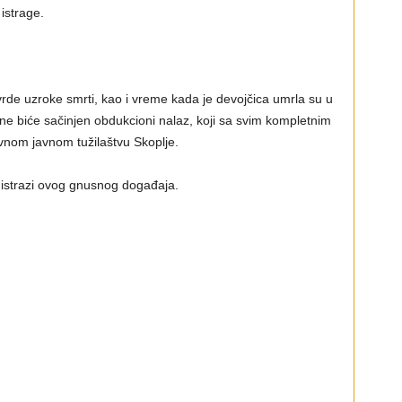
 istrage.
vrde uzroke smrti, kao i vreme kada je devojčica umrla su u
ne biće sačinjen obdukcioni nalaz, koji sa svim kompletnim
vnom javnom tužilaštvu Skoplje.
u istrazi ovog gnusnog događaja.