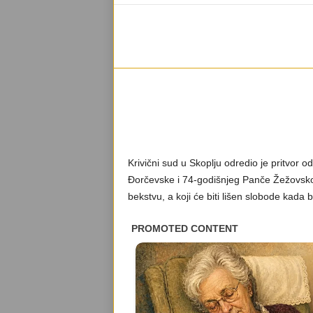
Krivični sud u Skoplju odredio je pritvor
Đorčevske i 74-godišnjeg Panče Žežovskog
bekstvu, a koji će biti lišen slobode kada