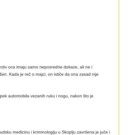
rotiv oca imaju samo neposredne dokaze, ali ne i
en. Kada je reč o majci, on ističe da ona zasad nije
pek automobila vezanih ruku i nogu, nakon što je
sudsku medicinu i kriminologiju u Skoplju završena je juče i