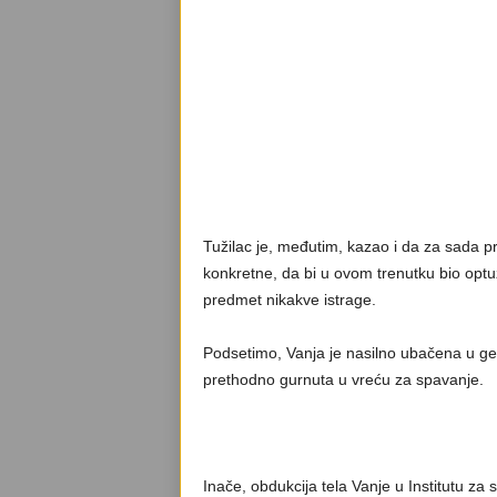
Tužilac je, međutim, kazao i da za sada p
konkretne, da bi u ovom trenutku bio optuž
predmet nikakve istrage.
Podsetimo, Vanja je nasilno ubačena u ge
prethodno gurnuta u vreću za spavanje.
Inače, obdukcija tela Vanje u Institutu za 