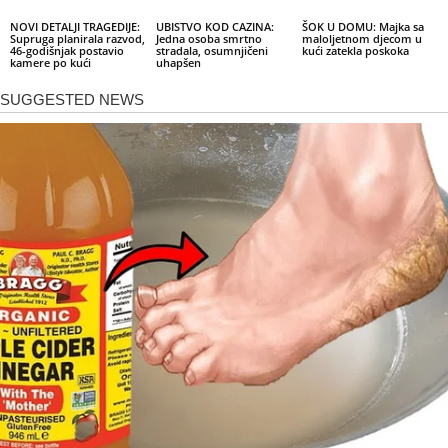
NOVI DETALJI TRAGEDIJE:
UBISTVO KOD CAZINA:
ŠOK U DOMU: Majka sa
Supruga planirala razvod,
Jedna osoba smrtno
maloljetnom djecom u
46-godišnjak postavio
stradala, osumnjičeni
kući zatekla poskoka
kamere po kući
uhapšen