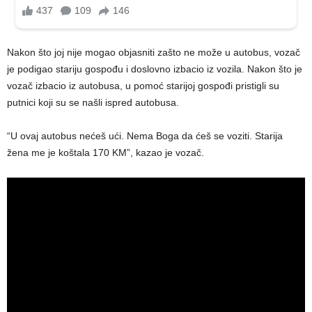
Nakon što joj nije mogao objasniti zašto ne može u autobus, vozač
je podigao stariju gospođu i doslovno izbacio iz vozila. Nakon što je
vozač izbacio iz autobusa, u pomoć starijoj gospođi pristigli su
putnici koji su se našli ispred autobusa.
“U ovaj autobus nećeš ući. Nema Boga da ćeš se voziti. Starija
žena me je koštala 170 KM”, kazao je vozač.