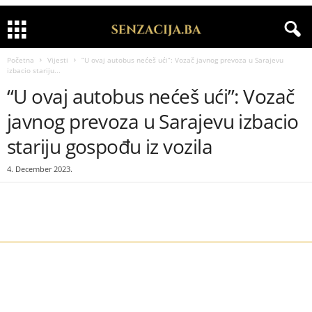
Početna
Vijesti
“U ovaj autobus nećeš ući”: Vozač javnog prevoza u Sarajevu
izbacio stariju...
“U ovaj autobus nećeš ući”: Vozač
javnog prevoza u Sarajevu izbacio
stariju gospođu iz vozila
4. December 2023.