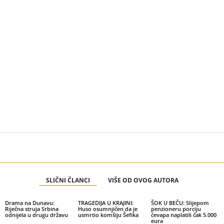
SLIČNI ČLANCI
VIŠE OD OVOG AUTORA
Drama na Dunavu:
TRAGEDIJA U KRAJINI:
ŠOK U BEČU: Slijepom
Riječna struja Srbina
Huso osumnjičen da je
penzioneru porciju
odnijela u drugu državu
usmrtio komšiju Šefika
ćevapa naplatili čak 5.000
eura