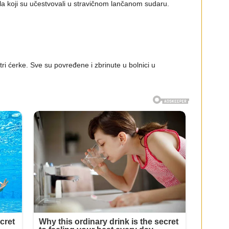
a koji su učestvovali u stravičnom lančanom sudaru.
tri ćerke. Sve su povređene i zbrinute u bolnici u