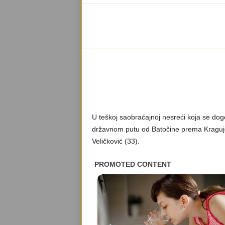
U teškoj saobraćajnoj nesreći koja se dog
državnom putu od Batočine prema Kraguje
Veličković (33).