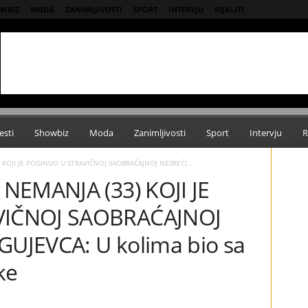
WBIZ
MODA
ZANIMLJIVOSTI
SPORT
INTERVJU
RIJALITI
esti
Showbiz
Moda
Zanimljivosti
Sport
Intervju
R
 KOJI JE POGINUO U STRAVIČNOJ SAOBRAĆAJNOJ NESREĆI...
NEMANJA (33) KOJI JE
VIČNOJ SAOBRAĆAJNOJ
UJEVCA: U kolima bio sa
ke