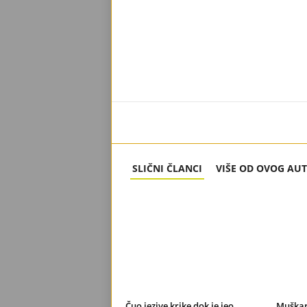
SLIČNI ČLANCI
VIŠE OD OVOG AU
Čuo jezive krike dok je jeo
Muškar