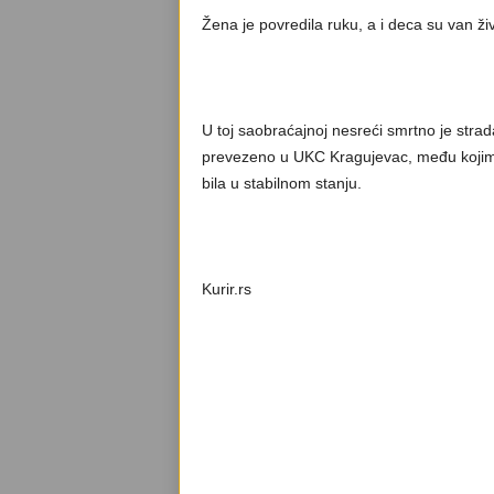
Žena je povredila ruku, a i deca su van ži
U toj saobraćajnoj nesreći smrtno je str
prevezeno u UKC Kragujevac, među kojima
bila u stabilnom stanju.
Kurir.rs