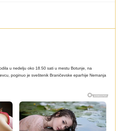
odila u nedelju oko 18.50 sati u mestu Botunje, na
vcu, poginuo je sveštenik Braničevske eparhije Nemanja