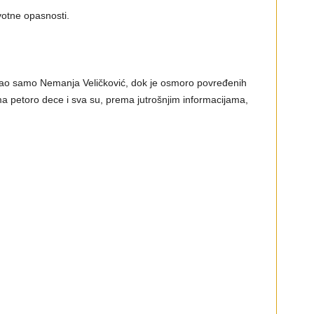
votne opasnosti.
adao samo Nemanja Veličković, dok je osmoro povređenih
 petoro dece i sva su, prema jutrošnjim informacijama,