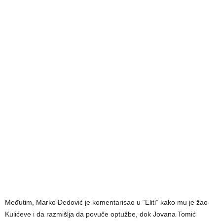
Međutim, Marko Đedović je komentarisao u “Eliti” kako mu je žao
Kulićeve i da razmišlja da povuče optužbe, dok Jovana Tomić