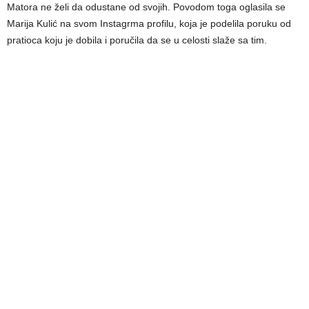
Matora ne želi da odustane od svojih. Povodom toga oglasila se
Marija Kulić na svom Instagrma profilu, koja je podelila poruku od
pratioca koju je dobila i poručila da se u celosti slaže sa tim.