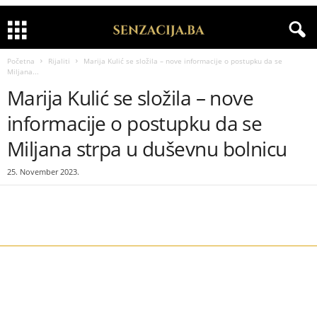
Početna
Rijaliti
Marija Kulić se složila – nove informacije o postupku da se
Miljana...
Marija Kulić se složila – nove
informacije o postupku da se
Miljana strpa u duševnu bolnicu
25. November 2023.