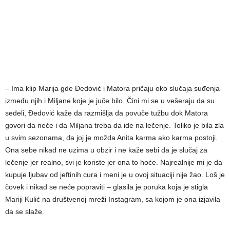
– Ima klip Marija gde Đedović i Matora pričaju oko slučaja suđenja
između njih i Miljane koje je juče bilo. Čini mi se u vešeraju da su
sedeli, Đedović kaže da razmišlja da povuče tužbu dok Matora
govori da neće i da Miljana treba da ide na lečenje. Toliko je bila zla
u svim sezonama, da joj je možda Anita karma ako karma postoji.
Ona sebe nikad ne uzima u obzir i ne kaže sebi da je slučaj za
lečenje jer realno, svi je koriste jer ona to hoće. Najrealnije mi je da
kupuje ljubav od jeftinih cura i meni je u ovoj situaciji nije žao. Loš je
čovek i nikad se neće popraviti – glasila je poruka koja je stigla
Mariji Kulić na društvenoj mreži Instagram, sa kojom je ona izjavila
da se slaže.