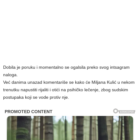
Dobila je poruku i momentalno se ogalsila preko svog intsagram
naloga.
Već danima unazad komentariše se kako će Miljana Kulić u nekom
trenutku napustiti rijaliti i otići na psihičko lečenje, zbog sudskim
postupaka koji se vode protiv nje.