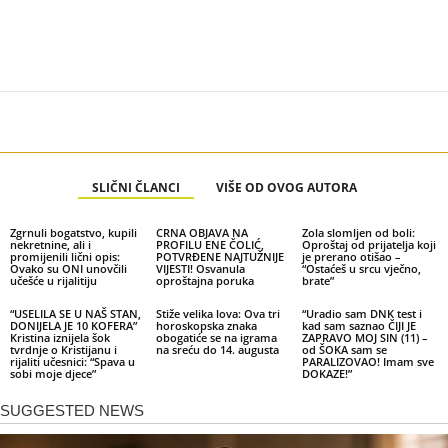
SLIČNI ČLANCI
VIŠE OD OVOG AUTORA
Zgrnuli bogatstvo, kupili
CRNA OBJAVA NA
Zola slomljen od boli:
nekretnine, ali i
PROFILU ENE ČOLIĆ,
Oproštaj od prijatelja koji
promijenili lični opis:
POTVRĐENE NAJTUŽNIJE
je prerano otišao –
Ovako su ONI unovčili
VIJESTI! Osvanula
“Ostaćeš u srcu vječno,
učešće u rijalitiju
oproštajna poruka
brate”
“USELILA SE U NAŠ STAN,
Stiže velika lova: Ova tri
“Uradio sam DNK test i
DONIJELA JE 10 KOFERA”
horoskopska znaka
kad sam saznao ČIJI JE
Kristina iznijela šok
obogatiće se na igrama
ZAPRAVO MOJ SIN (11) –
tvrdnje o Kristijanu i
na sreću do 14. augusta
od ŠOKA sam se
rijaliti učesnici: “Spava u
PARALIZOVAO! Imam sve
sobi moje djece”
DOKAZE!”