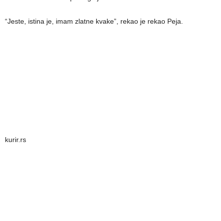
“Jeste, istina je, imam zlatne kvake”, rekao je rekao Peja.
kurir.rs