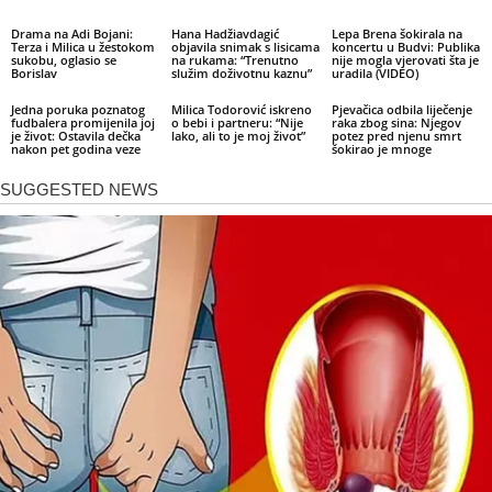
Drama na Adi Bojani:
Hana Hadžiavdagić
Lepa Brena šokirala na
Terza i Milica u žestokom
objavila snimak s lisicama
koncertu u Budvi: Publika
sukobu, oglasio se
na rukama: “Trenutno
nije mogla vjerovati šta je
Borislav
služim doživotnu kaznu”
uradila (VIDEO)
Jedna poruka poznatog
Milica Todorović iskreno
Pjevačica odbila liječenje
fudbalera promijenila joj
o bebi i partneru: “Nije
raka zbog sina: Njegov
je život: Ostavila dečka
lako, ali to je moj život”
potez pred njenu smrt
nakon pet godina veze
šokirao je mnoge