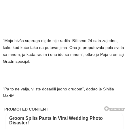
“Moja bivša supruga nigde nije radila. Bili smo 24 sata zajedno,
kako kod kuće tako na putovanjima. Ona je proputovala pola sveta
sa mnom, ja kada radim i ona ide sa mnom”, otkro je Peja u emisiji
Gradn specijal.
“Pa to ne valja, vi ste dosadili jedno drugom”, dodao je Siniša
Medić.