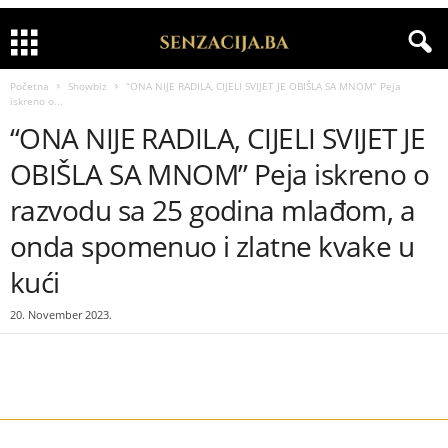
Početna
Showbiz
“ONA NIJE RADILA, CIJELI SVIJET JE OBIŠLA SA MNOM” Peja
iskreno o...
“ONA NIJE RADILA, CIJELI SVIJET JE
OBIŠLA SA MNOM” Peja iskreno o
razvodu sa 25 godina mlađom, a
onda spomenuo i zlatne kvake u
kući
20. November 2023.