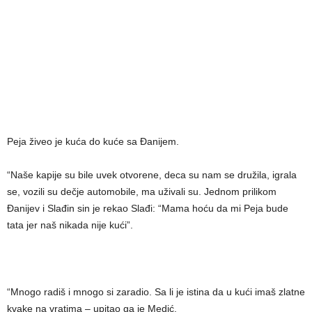
Peja živeo je kuća do kuće sa Đanijem.
“Naše kapije su bile uvek otvorene, deca su nam se družila, igrala
se, vozili su dečje automobile, ma uživali su. Jednom prilikom
Đanijev i Slađin sin je rekao Slađi: “Mama hoću da mi Peja bude
tata jer naš nikada nije kući”.
“Mnogo radiš i mnogo si zaradio. Sa li je istina da u kući imaš zlatne
kvake na vratima – upitao ga je Medić.