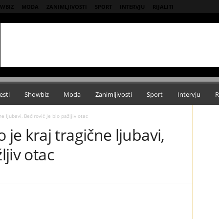
WBIZ
MODA
ZANIMLJIVOSTI
SPORT
INTERVJU
RIJALITI
esti
Showbiz
Moda
Zanimljivosti
Sport
Intervju
R
 ljubavi, Bećirović je bio pažljiv otac
e kraj tragične ljubavi,
ljiv otac