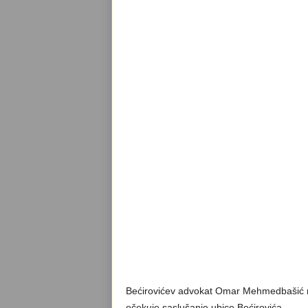
Bećirovićev advokat Omar Mehmedbašić na
očekuje saslušanje ubice Bećirovića.