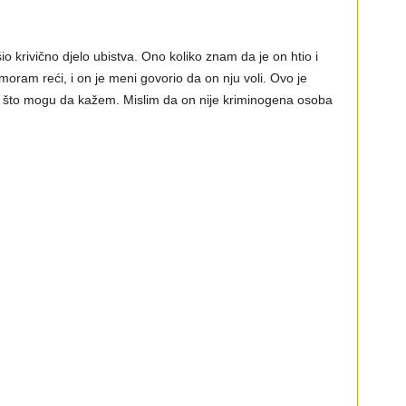
šio krivično djelo ubistva. Ono koliko znam da je on htio i
o moram reći, i on je meni govorio da on nju voli. Ovo je
sve što mogu da kažem. Mislim da on nije kriminogena osoba