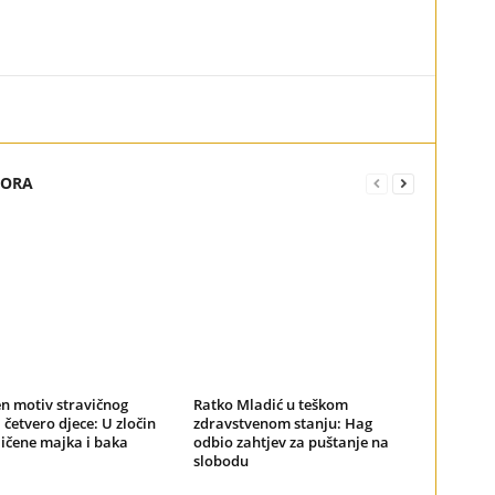
TORA
n motiv stravičnog
Ratko Mladić u teškom
 četvero djece: U zločin
zdravstvenom stanju: Hag
ičene majka i baka
odbio zahtjev za puštanje na
slobodu