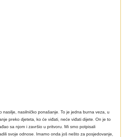
o nasilje, nasilničko ponašanje. To je jedna burna veza, u
je preko djeteta, ko će viđati, neće viđati dijete. On je to
ao sa njom i završio u pritvoru. Mi smo potpisali
ladili svoje odnose. Imamo onda još nešto za posjedovanje,