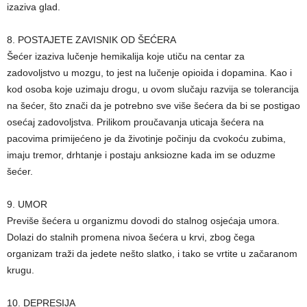
izaziva glad.
8. POSTAJETE ZAVISNIK OD ŠEĆERA
Šećer izaziva lučenje hemikalija koje utiču na centar za
zadovoljstvo u mozgu, to jest na lučenje opioida i dopamina. Kao i
kod osoba koje uzimaju drogu, u ovom slučaju razvija se tolerancija
na šećer, što znači da je potrebno sve više šećera da bi se postigao
osećaj zadovoljstva. Prilikom proučavanja uticaja šećera na
pacovima primijećeno je da životinje počinju da cvokoću zubima,
imaju tremor, drhtanje i postaju anksiozne kada im se oduzme
šećer.
9. UMOR
Previše šećera u organizmu dovodi do stalnog osjećaja umora.
Dolazi do stalnih promena nivoa šećera u krvi, zbog čega
organizam traži da jedete nešto slatko, i tako se vrtite u začaranom
krugu.
10. DEPRESIJA