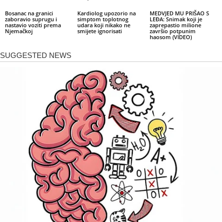
Bosanac na granici
Kardiolog upozorio na
MEDVJED MU PRIŠAO S
zaboravio suprugu i
simptom toplotnog
LEĐA: Snimak koji je
nastavio voziti prema
udara koji nikako ne
zaprepastio milione
Njemačkoj
smijete ignorisati
završio potpunim
haosom (VIDEO)