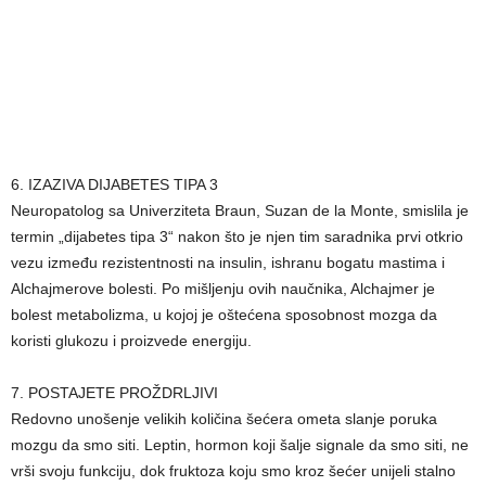
6. IZAZIVA DIJABETES TIPA 3
Neuropatolog sa Univerziteta Braun, Suzan de la Monte, smislila je
termin „dijabetes tipa 3“ nakon što je njen tim saradnika prvi otkrio
vezu između rezistentnosti na insulin, ishranu bogatu mastima i
Alchajmerove bolesti. Po mišljenju ovih naučnika, Alchajmer je
bolest metabolizma, u kojoj je oštećena sposobnost mozga da
koristi glukozu i proizvede energiju.
7. POSTAJETE PROŽDRLJIVI
Redovno unošenje velikih količina šećera ometa slanje poruka
mozgu da smo siti. Leptin, hormon koji šalje signale da smo siti, ne
vrši svoju funkciju, dok fruktoza koju smo kroz šećer unijeli stalno