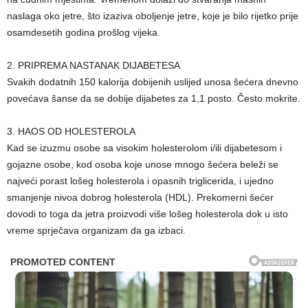
naslaga oko jetre, što izaziva oboljenje jetre, koje je bilo rijetko prije
osamdesetih godina prošlog vijeka.
2. PRIPREMA NASTANAK DIJABETESA
Svakih dodatnih 150 kalorija dobijenih uslijed unosa šećera dnevno
povećava šanse da se dobije dijabetes za 1,1 posto. Često mokrite.
3. HAOS OD HOLESTEROLA
Kad se izuzmu osobe sa visokim holesterolom i/ili dijabetesom i
gojazne osobe, kod osoba koje unose mnogo šećera beleži se
najveći porast lošeg holesterola i opasnih triglicerida, i ujedno
smanjenje nivoa dobrog holesterola (HDL). Prekomerni šećer
dovodi to toga da jetra proizvodi više lošeg holesterola dok u isto
vreme sprječava organizam da ga izbaci.