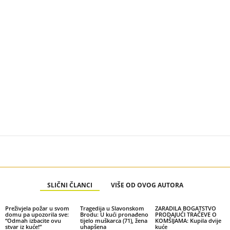
SLIČNI ČLANCI
VIŠE OD OVOG AUTORA
Preživjela požar u svom
Tragedija u Slavonskom
ZARADILA BOGATSTVO
domu pa upozorila sve:
Brodu: U kući pronađeno
PRODAJUĆI TRAČEVE O
“Odmah izbacite ovu
tijelo muškarca (71), žena
KOMŠIJAMA: Kupila dvije
stvar iz kuće!”
uhapšena
kuće