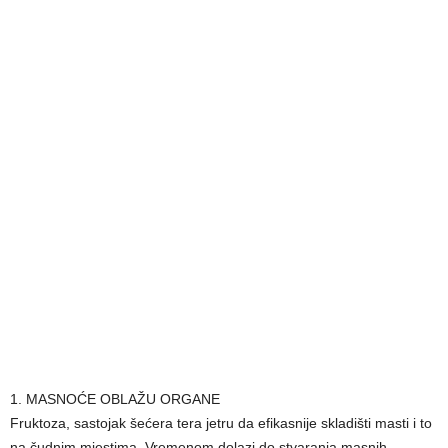
1. MASNOĆE OBLAŽU ORGANE
Fruktoza, sastojak šećera tera jetru da efikasnije skladišti masti i to
na čudnim mjestima. Vremenom dolazi do stvaranja masnih