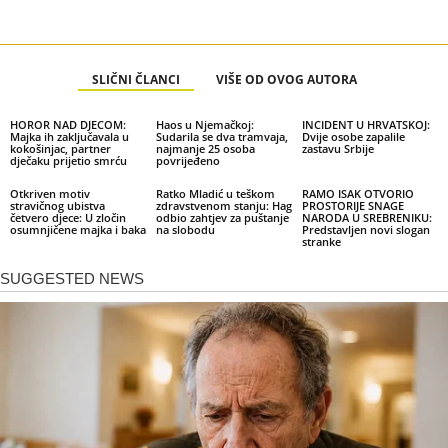
SLIČNI ČLANCI
VIŠE OD OVOG AUTORA
HOROR NAD DJECOM:
Haos u Njemačkoj:
INCIDENT U HRVATSKOJ:
Majka ih zaključavala u
Sudarila se dva tramvaja,
Dvije osobe zapalile
kokošinjac, partner
najmanje 25 osoba
zastavu Srbije
dječaku prijetio smrću
povrijeđeno
Otkriven motiv
Ratko Mladić u teškom
RAMO ISAK OTVORIO
stravičnog ubistva
zdravstvenom stanju: Hag
PROSTORIJE SNAGE
četvero djece: U zločin
odbio zahtjev za puštanje
NARODA U SREBRENIKU:
osumnjičene majka i baka
na slobodu
Predstavljen novi slogan
stranke