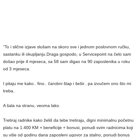
“To i slične izjave slušam na skoro sve i jednom poslovnom ručku,
sastanku ili okupljanju.Draga gospodo, u Servicepoint na čelo sam
došao prije 4 mjeseca, sa 58 sam digao na 90 zaposlenika u roku
od 3 mjeseca.
I pitaju me kako.. fino.. čarobni štap i šešir.. pa izvučem ono što mi
treba..
A šala na stranu, veoma lako.
Tretiraj radnike kako želiš da tebe tretiraju, digni minimalnu početnu
platu na 1.400 KM + beneficije + bonusi, ponudi svim radnicima koji
su više od godinu dana zaposleni ugovor za stalno, ponudi bonus