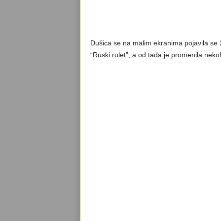
Dušica se na malim ekranima pojavila se 2
“Ruski rulet”, a od tada je promenila nekol