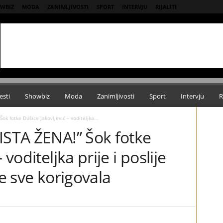
WBIZ
MODA
ZANIMLJIVOSTI
SPORT
INTERVJU
RIJALITI
esti
Showbiz
Moda
Zanimljivosti
Sport
Intervju
R
ok fotke Dušice Jakovljević – voditeljka...
ISTA ŽENA!” Šok fotke
 voditeljka prije i poslije
je sve korigovala