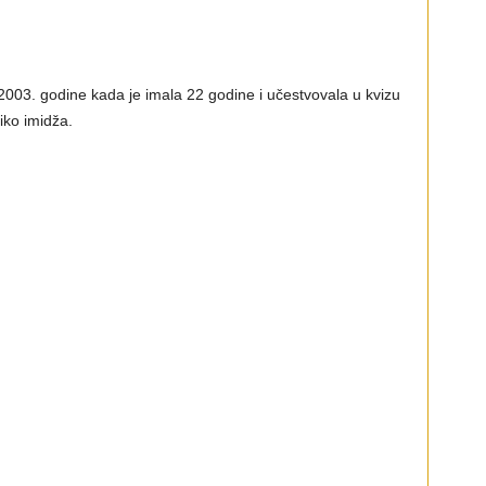
003. godine kada je imala 22 godine i učestvovala u kvizu
iko imidža.