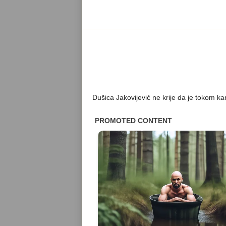
Dušica Jakovijević ne krije da je tokom kar