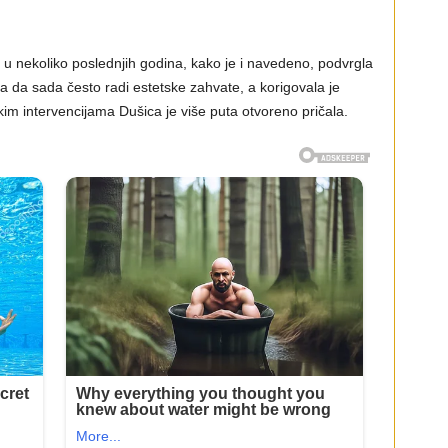
u nekoliko poslednjih godina, kako je i navedeno, podvrgla
la da sada često radi estetske zahvate, a korigovala je
kim intervencijama Dušica je više puta otvoreno pričala.