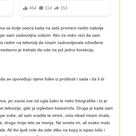
na se bolje oseća kada na sebi promeni nešto nabolje.
er sam zadovoljna sobom. Ako će neko reći da sam
a radim na televiziji da nisam zadovoljavala određene
 nedavno je trebalo da ode na još jednu korekciju.
a se upoređuju njene fotke iz prošlosti i sada i da li bi
iva, jer zavisi sve od ugla kako te neko fotografiše i to je
lne televizije, gde ja izgledam katastrofa. Druga je kada sam
lepe zube, ali sam uradila te vinire, usta nikad nisam imala,
e, drugo moje telo se menja. Ne smeta mi, ali svako malo
. Ali što ljudi vole da vide sliku na kojoj si ispao loše i