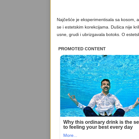
Najčešće je eksperimentisala sa kosom, a 
se i estetskim korekcijama. Dušica nije kri
usne, grudi i ubrizgavala botoks. O estets