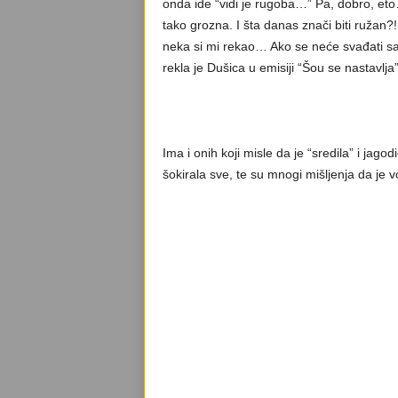
onda ide “vidi je rugoba…” Pa, dobro, eto…
tako grozna. I šta danas znači biti ružan?!
neka si mi rekao… Ako se neće svađati sa 
rekla je Dušica u emisiji “Šou se nastavlja”
Ima i onih koji misle da je “sredila” i jag
šokirala sve, te su mnogi mišljenja da je 