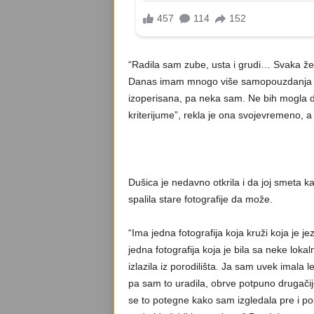
“Radila sam zube, usta i grudi… Svaka že
Danas imam mnogo više samopouzdanja j
izoperisana, pa neka sam. Ne bih mogla d
kriterijume”, rekla je ona svojevremeno, a
Dušica je nedavno otkrila i da joj smeta kad
spalila stare fotografije da može.
“Ima jedna fotografija koja kruži koja je jez
jedna fotografija koja je bila sa neke loka
izlazila iz porodilišta. Ja sam uvek imala 
pa sam to uradila, obrve potpuno drugačij
se to potegne kako sam izgledala pre i posle