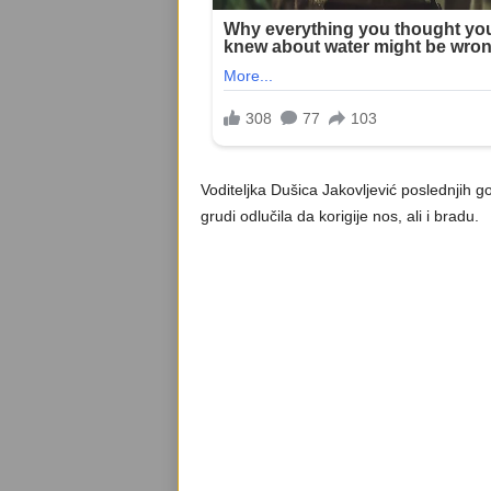
Voditeljka Dušica Jakovljević poslednjih go
grudi odlučila da korigije nos, ali i bradu.