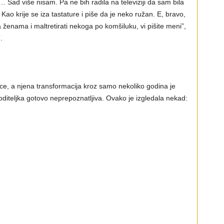
 Sad više nisam. Pa ne bih radila na televiziji da sam bila
 Kao krije se iza tastature i piše da je neko ružan. E, bravo,
ženama i maltretirati nekoga po komšiluku, vi pišite meni”,
.
odice, a njena transformacija kroz samo nekoliko godina je
voditeljka gotovo neprepoznatljiva. Ovako je izgledala nekad: