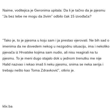
Naime, voditejica je Geronima upitala: Da li je tačno da je pjesmu
“Ja bez tebe ne mogu da živim” odbilo čak 15 izvođača?
“Tako je, to je pjesma u koju sam i ja prestao vjerovati. Ne bih sad o
imenima da ne dovedem nekog u nezgodnu situaciju, ima i nekoliko
pjevača iz Hrvatske kojima sam nudio, ali nisu reagirali na tu
pjesmu. To je meni dugo stajalo dok u jednom trenutku me nije
Halid nazvao i rekao imaš li neku pjesmu, snima se neka serija i
trebaju nešto kao Toma Zdravković”, otkrio je.
klix.ba