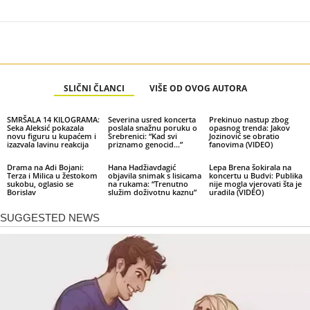
SLIČNI ČLANCI
VIŠE OD OVOG AUTORA
SMRŠALA 14 KILOGRAMA:
Severina usred koncerta
Prekinuo nastup zbog
Seka Aleksić pokazala
poslala snažnu poruku o
opasnog trenda: Jakov
novu figuru u kupaćem i
Srebrenici: “Kad svi
Jozinović se obratio
izazvala lavinu reakcija
priznamo genocid…”
fanovima (VIDEO)
Drama na Adi Bojani:
Hana Hadžiavdagić
Lepa Brena šokirala na
Terza i Milica u žestokom
objavila snimak s lisicama
koncertu u Budvi: Publika
sukobu, oglasio se
na rukama: “Trenutno
nije mogla vjerovati šta je
Borislav
služim doživotnu kaznu”
uradila (VIDEO)