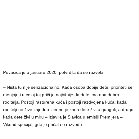
Pevačica je u januaru 2020. potvrdila da se razvela.
– Ništa tu nije senzacionalno. Kada osoba dobije dete, prioriteti se
menjaju i u celoj toj priči je najbitnije da dete ima oba dobra
roditelja. Postoji rasturena kuća i postoji razdvojena kuća, kada
roditelji ne žive zajedno. Jedno je kada dete živi u gunguli, a drugo
kada dete živi u miru – izjavila je Slavica u emisiji Premijera –
Vikend specijal, gde je pričala o razvodu.