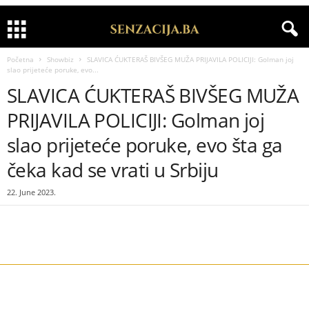
Početna
Showbiz
SLAVICA ĆUKTERAŠ BIVŠEG MUŽA PRIJAVILA POLICIJI: Golman joj
slao prijeteće poruke, evo...
SLAVICA ĆUKTERAŠ BIVŠEG MUŽA
PRIJAVILA POLICIJI: Golman joj
slao prijeteće poruke, evo šta ga
čeka kad se vrati u Srbiju
22. June 2023.