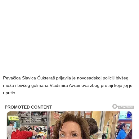
Pevačica Slavica Ćukteraš prijavila je novosadskoj policiji bivšeg
muža i bivšeg golmana Vladimira Avramova zbog pretnji koje joj je
uputio.