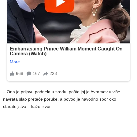
– Ona je prijavu podnela u sredu, pošto joj je Avramov u više
navrata slao preteće poruke, a povod je navodno spor oko
starateljstva – kaže izvor.