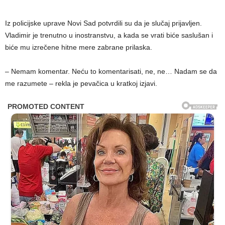
Iz policijske uprave Novi Sad potvrdili su da je slučaj prijavljen.
Vladimir je trenutno u inostranstvu, a kada se vrati biće saslušan i
biće mu izrečene hitne mere zabrane prilaska.
– Nemam komentar. Neću to komentarisati, ne, ne… Nadam se da
me razumete – rekla je pevačica u kratkoj izjavi.