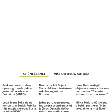
SLIČNI ČLANCI
VIŠE OD OVOG AUTORA
Prekinuo nastup zbog
Drama na Adi Bojani:
Hana Hadžiavdagić
opasnog trenda: Jakov
Terza i Milica u žestokom
objavila snimak s lisicama
Jozinović se obratio
sukobu, oglasio se
na rukama: “Trenutno
fanovima (VIDEO)
Borislav
služim doživotnu kaznu”
Lepa Brena šokirala na
Jedna poruka poznatog
Milica Todorović iskreno
koncertu u Budvi: Publika
fudbalera promijenila joj
o bebi i partneru: “Nije
nije mogla vjerovati šta je
je život: Ostavila dečka
lako, ali to je moj život”
uradila (VIDEO)
nakon pet godina veze