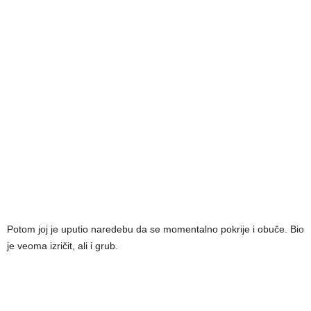
Potom joj je uputio naredebu da se momentalno pokrije i obuče. Bio
je veoma izričit, ali i grub.