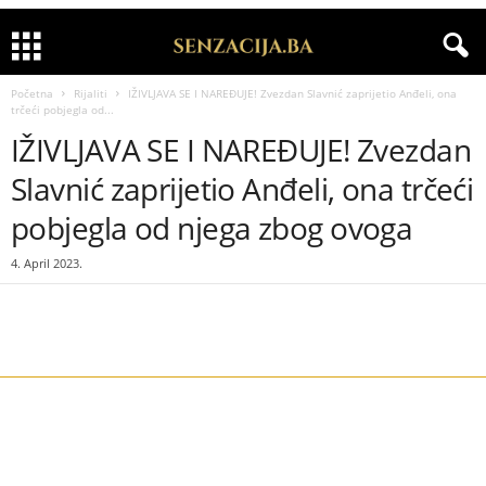
Početna
Rijaliti
IŽIVLJAVA SE I NAREĐUJE! Zvezdan Slavnić zaprijetio Anđeli, ona
trčeći pobjegla od...
IŽIVLJAVA SE I NAREĐUJE! Zvezdan
Slavnić zaprijetio Anđeli, ona trčeći
pobjegla od njega zbog ovoga
4. April 2023.