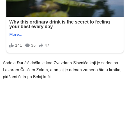
Anđela Đuričić došla je kod Zvezdana Slavnića koji je sedeo sa
Lazarom Čolićem Zolom, a on joj je odmah zamerio što u kratkoj
pidžami šeta po Beloj kući.