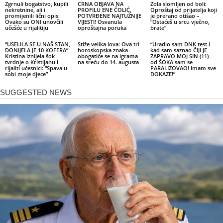
Zgrnuli bogatstvo, kupili
CRNA OBJAVA NA
Zola slomljen od boli:
nekretnine, ali i
PROFILU ENE ČOLIĆ,
Oproštaj od prijatelja koji
promijenili lični opis:
POTVRĐENE NAJTUŽNIJE
je prerano otišao –
Ovako su ONI unovčili
VIJESTI! Osvanula
“Ostaćeš u srcu vječno,
učešće u rijalitiju
oproštajna poruka
brate”
“USELILA SE U NAŠ STAN,
Stiže velika lova: Ova tri
“Uradio sam DNK test i
DONIJELA JE 10 KOFERA”
horoskopska znaka
kad sam saznao ČIJI JE
Kristina iznijela šok
obogatiće se na igrama
ZAPRAVO MOJ SIN (11) –
tvrdnje o Kristijanu i
na sreću do 14. augusta
od ŠOKA sam se
rijaliti učesnici: “Spava u
PARALIZOVAO! Imam sve
sobi moje djece”
DOKAZE!”