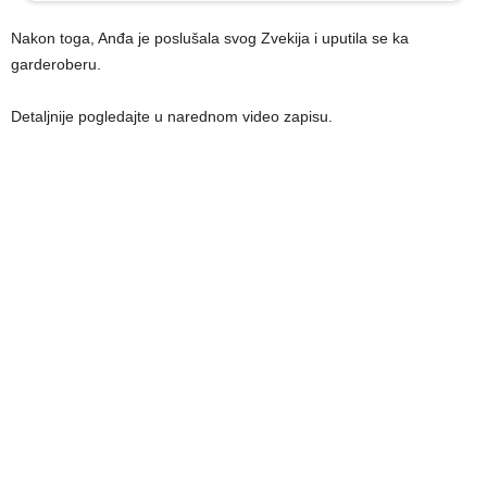
Nakon toga, Anđa je poslušala svog Zvekija i uputila se ka
garderoberu.
Detaljnije pogledajte u narednom video zapisu.