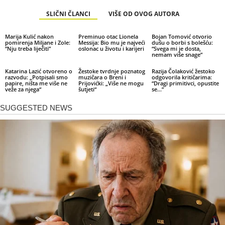
SLIČNI ČLANCI
VIŠE OD OVOG AUTORA
Marija Kulić nakon
Preminuo otac Lionela
Bojan Tomović otvorio
pomirenja Miljane i Zole:
Messija: Bio mu je najveći
dušu o borbi s bolešću:
“Nju treba liječiti”
oslonac u životu i karijeri
“Svega mi je dosta,
nemam više snage”
Katarina Lazić otvoreno o
Žestoke tvrdnje poznatog
Razija Čolaković žestoko
razvodu: „Potpisali smo
muzičara o Breni i
odgovorila kritičarima:
papire, ništa me više ne
Prijovićki: „Više ne mogu
“Dragi primitivci, opustite
veže za njega“
šutjeti“
se…”