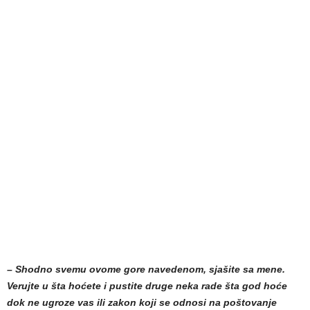
– Shodno svemu ovome gore navedenom, sjašite sa mene.
Verujte u šta hoćete i pustite druge neka rade šta god hoće
dok ne ugroze vas ili zakon koji se odnosi na poštovanje