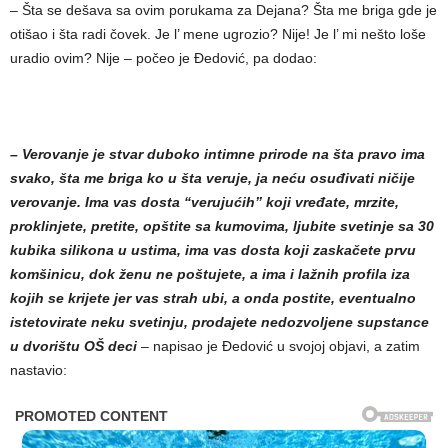
– Šta se dešava sa ovim porukama za Dejana? Šta me briga gde je
otišao i šta radi čovek. Je l’ mene ugrozio? Nije! Je l’ mi nešto loše
uradio ovim? Nije – počeo je Đedović, pa dodao:
– Verovanje je stvar duboko intimne prirode na šta pravo ima
svako, šta me briga ko u šta veruje, ja neću osuđivati ničije
verovanje. Ima vas dosta “verujućih” koji vređate, mrzite,
proklinjete, pretite, opštite sa kumovima, ljubite svetinje sa 30
kubika silikona u ustima, ima vas dosta koji zaskačete prvu
komšinicu, dok ženu ne poštujete, a ima i lažnih profila iza
kojih se krijete jer vas strah ubi, a onda postite, eventualno
istetovirate neku svetinju, prodajete nedozvoljene supstance
u dvorištu OŠ deci
– napisao je Đedović u svojoj objavi, a zatim
nastavio: