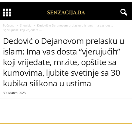
Početna
Showbiz
Đedović o Dejanovom prelasku u islam: Ima vas dosta
“vjerujućih” koji vrijeđate,...
Đedović o Dejanovom prelasku u
islam: Ima vas dosta “vjerujućih”
koji vrijeđate, mrzite, opštite sa
kumovima, ljubite svetinje sa 30
kubika silikona u ustima
30. March 2023.