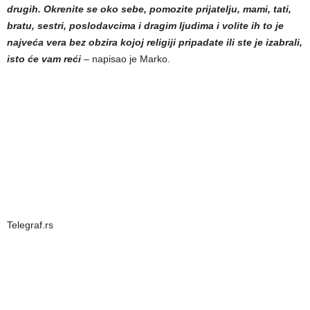
drugih. Okrenite se oko sebe, pomozite prijatelju, mami, tati,
bratu, sestri, poslodavcima i dragim ljudima i volite ih to je
najveća vera bez obzira kojoj religiji pripadate ili ste je izabrali,
isto će vam reći
– napisao je Marko.
Telegraf.rs