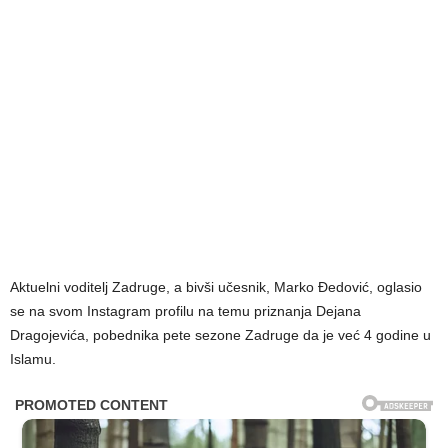
Aktuelni voditelj Zadruge, a bivši učesnik, Marko Đedović, oglasio
se na svom Instagram profilu na temu priznanja Dejana
Dragojevića, pobednika pete sezone Zadruge da je već 4 godine u
Islamu.