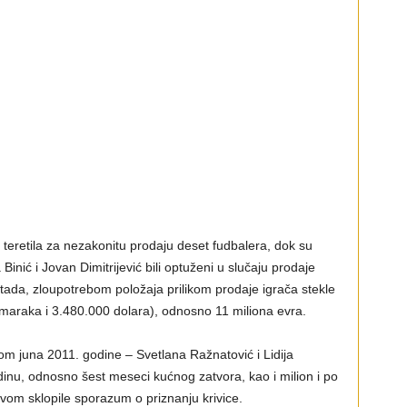
 teretila za nezakonitu prodaju deset fudbalera, dok su
inić i Jovan Dimitrijević bili optuženi u slučaju prodaje
tada, zloupotrebom položaja prilikom prodaje igrača stekle
maraka i 3.480.000 dolara), odnosno 11 miliona evra.
m juna 2011. godine – Svetlana Ražnatović i Lidija
nu, odnosno šest meseci kućnog zatvora, kao i milion i po
tvom sklopile sporazum o priznanju krivice.