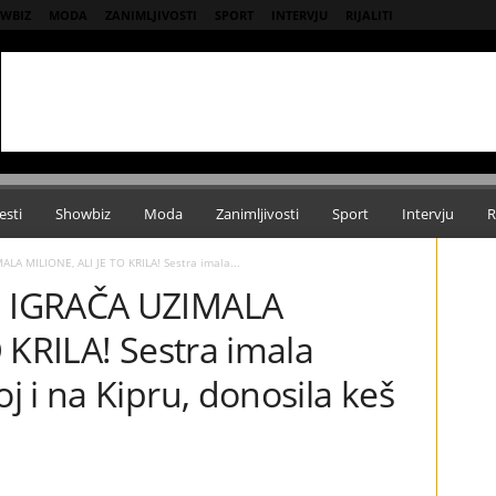
WBIZ
MODA
ZANIMLJIVOSTI
SPORT
INTERVJU
RIJALITI
esti
Showbiz
Moda
Zanimljivosti
Sport
Intervju
R
A MILIONE, ALI JE TO KRILA! Sestra imala...
 IGRAČA UZIMALA
 KRILA! Sestra imala
 i na Kipru, donosila keš