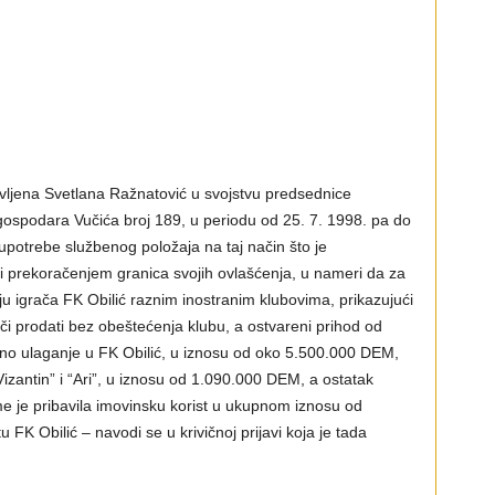
avljena Svetlana Ražnatović u svojstvu predsednice
gospodara Vučića broj 189, u periodu od 25. 7. 1998. pa do
oupotrebe službenog položaja na taj način što je
i prekoračenjem granica svojih ovlašćenja, u nameri da za
aju igrača FK Obilić raznim inostranim klubovima, prikazujući
či prodati bez obeštećenja klubu, a ostvareni prihod od
ično ulaganje u FK Obilić, u iznosu od oko 5.500.000 DEM,
izantin” i “Ari”, u iznosu od 1.090.000 DEM, a ostatak
me je pribavila imovinsku korist u ukupnom iznosu od
K Obilić – navodi se u krivičnoj prijavi koja je tada