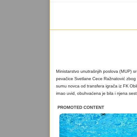
Ministarstvo unutrašnjih poslova (MUP) sre
pevačice Svetlane Cece Ražnatović zbog s
sumu novca od transfera igrača iz FK Obili
imao uvid, obuhvaćena je bila i njena sestr