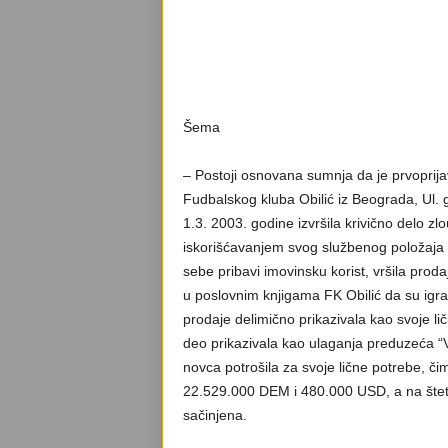
Šema
– Postoji osnovana sumnja da je prvoprij
Fudbalskog kluba Obilić iz Beograda, Ul. 
1.3. 2003. godine izvršila krivično delo zl
iskorišćavanjem svog službenog položaja 
sebe pribavi imovinsku korist, vršila prod
u poslovnim knjigama FK Obilić da su igra
prodaje delimično prikazivala kao svoje l
deo prikazivala kao ulaganja preduzeća “V
novca potrošila za svoje lične potrebe, či
22.529.000 DEM i 480.000 USD, a na štetu F
sačinjena.