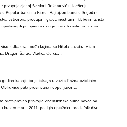
prvoprijavljenoj Svetlani Ražnatović u izvršenju
 u Popular banci na Kipru i Rajfajzen banci u Segedinu –
stva ostvarena prodajom igrača inostranim klubovima, ista
ijavljenoj ili po njenom nalogu vršila transfer novca na
više fudbalera, među kojima su Nikola Lazetić, Milan
ć, Dragan Šarac, Vladica Ćurčić…
godina kasnije jer je istraga u vezi s Ražnatovićkinim
Obilić više puta proširivana i dopunjavana.
a protivpravno prisvojila višemilionske sume novca od
u krajem marta 2011. podiglo optužnicu protiv folk dive.