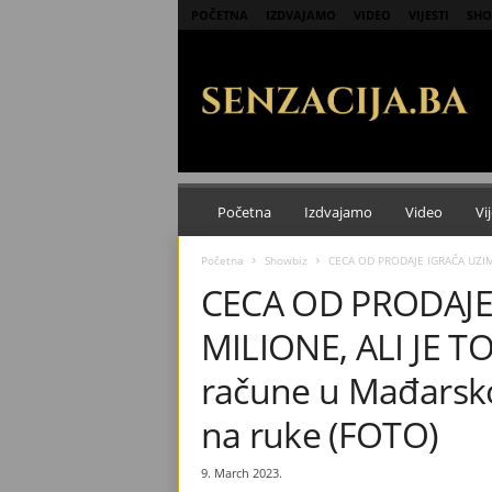
POČETNA
IZDVAJAMO
VIDEO
VIJESTI
SHO
S
e
n
z
a
c
i
j
Početna
Izdvajamo
Video
Vij
a
Početna
Showbiz
CECA OD PRODAJE IGRAČA UZIMAL
CECA OD PRODAJE
MILIONE, ALI JE TO
račune u Mađarskoj
na ruke (FOTO)
9. March 2023.