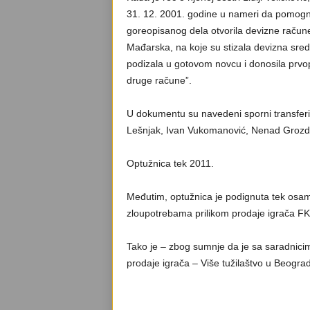
31. 12. 2001. godine u nameri da pomogne 
goreopisanog dela otvorila devizne račune
Mađarska, na koje su stizala devizna sred
podizala u gotovom novcu i donosila prvopr
druge račune”.
U dokumentu su navedeni sporni transferi 
Lešnjak, Ivan Vukomanović, Nenad Grozdi
Optužnica tek 2011.
Međutim, optužnica je podignuta tek osam 
zloupotrebama prilikom prodaje igrača FK 
Tako je – zbog sumnje da je sa saradnicim
prodaje igrača – Više tužilaštvo u Beograd