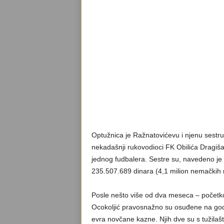
Optužnica je Ražnatovićevu i njenu sestru
nekadašnji rukovodioci FK Obilića Dragiša B
jednog fudbalera. Sestre su, navedeno je 
235.507.689 dinara (4,1 milion nemačkih 
Posle nešto više od dva meseca – početko
Ocokoljić pravosnažno su osuđene na godi
evra novčane kazne. Njih dve su s tužilaš