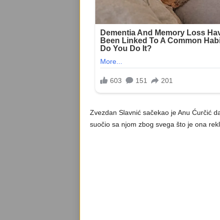
Zvezdan Slavnić sačekao je Anu Ćurčić da 
suočio sa njom zbog svega što je ona rekl