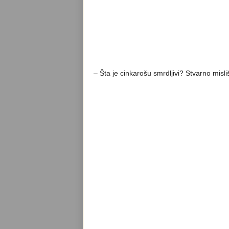
– Šta je cinkarošu smrdljivi? Stvarno misl