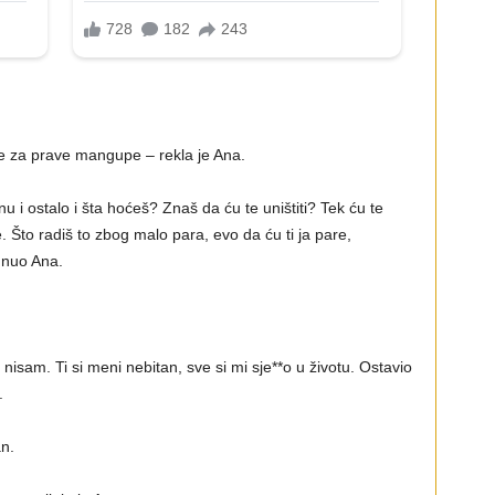
za prave mangupe – rekla je Ana.
nu i ostalo i šta hoćeš? Znaš da ću te uništiti? Tek ću te
že. Što radiš to zbog malo para, evo da ću ti ja pare,
unuo Ana.
nisam. Ti si meni nebitan, sve si mi sje**o u životu. Ostavio
.
an.