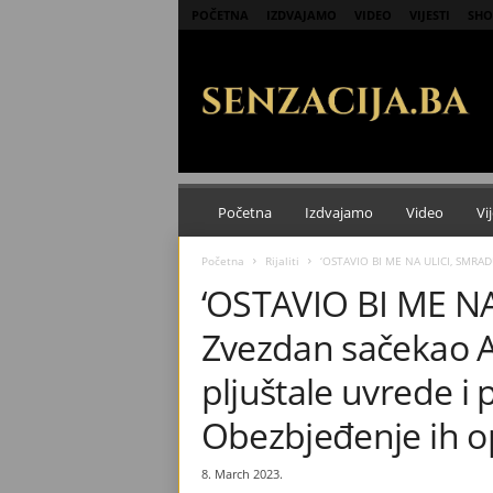
POČETNA
IZDVAJAMO
VIDEO
VIJESTI
SHO
S
e
n
z
a
c
i
j
Početna
Izdvajamo
Video
Vij
a
Početna
Rijaliti
‘OSTAVIO BI ME NA ULICI, SMRADU
‘OSTAVIO BI ME N
Zvezdan sačekao A
pljuštale uvrede i 
Obezbjeđenje ih op
8. March 2023.