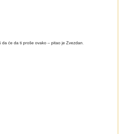
iš da će da ti proše ovako – pitao je Zvezdan.