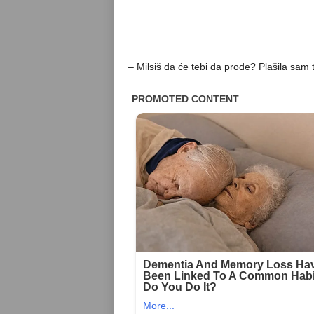
– Milsiš da će tebi da prođe? Plašila sam t