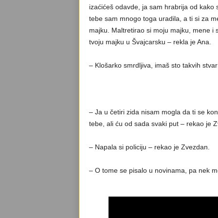
izaćićeš odavde, ja sam hrabrija od kako 
tebe sam mnogo toga uradila, a ti si za m
majku. Maltretirao si moju majku, mene i
tvoju majku u Švajcarsku – rekla je Ana.
– Klošarko smrdljiva, imaš sto takvih stva
– Ja u četiri zida nisam mogla da ti se ko
tebe, ali ću od sada svaki put – rekao je 
– Napala si policiju – rekao je Zvezdan.
– O tome se pisalo u novinama, pa nek me 