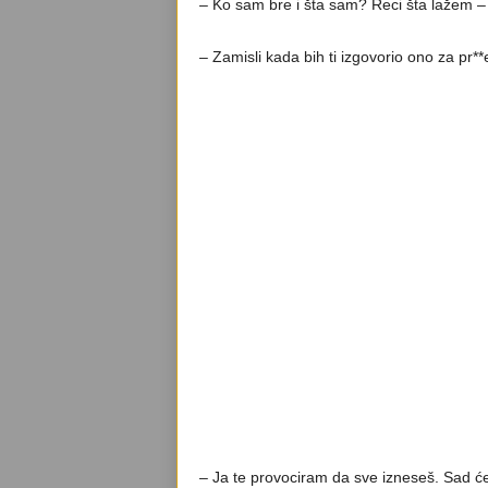
– Ko sam bre i šta sam? Reci šta lažem – 
– Zamisli kada bih ti izgovorio ono za pr**
– Ja te provociram da sve izneseš. Sad ćeš 