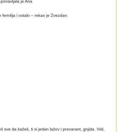
ponavljala je Ana.
e femilija i ostalo – rekao je Zvezdan.
sve da kažeš, ti si jedan lažov i prevarant, gnjida. Vidi,