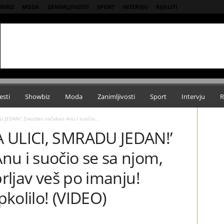
WBIZ
MODA
ZANIMLJIVOSTI
SPORT
INTERVJU
RIJALITI
esti
Showbiz
Moda
Zanimljivosti
Sport
Intervju
R
 JEDAN!’ Zvezdan sačekao Anu i suočio...
A ULICI, SMRADU JEDAN!’
nu i suočio se sa njom,
prljav veš po imanju!
kolilo! (VIDEO)