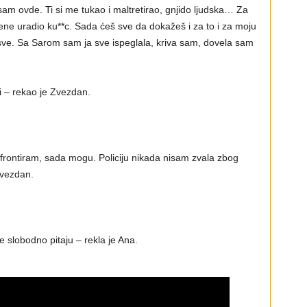
sam ovde. Ti si me tukao i maltretirao, gnjido ljudska… Za
ene uradio ku**c. Sada ćeš sve da dokažeš i za to i za moju
 sve. Sa Sarom sam ja sve ispeglala, kriva sam, dovela sam
ri – rekao je Zvezdan.
nfrontiram, sada mogu. Policiju nikada nisam zvala zbog
Zvezdan.
slobodno pitaju – rekla je Ana.