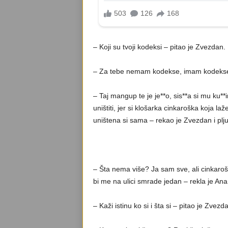
– Koji su tvoji kodeksi – pitao je Zvezdan.
– Za tebe nemam kodekse, imam kodekse 
– Taj mangup te je je**o, sis**a si mu ku**i
uništiti, jer si klošarka cinkaroška koja la
uništena si sama – rekao je Zvezdan i plj
– Šta nema više? Ja sam sve, ali cinkaroš 
bi me na ulici smrade jedan – rekla je Ana
– Kaži istinu ko si i šta si – pitao je Zvezd