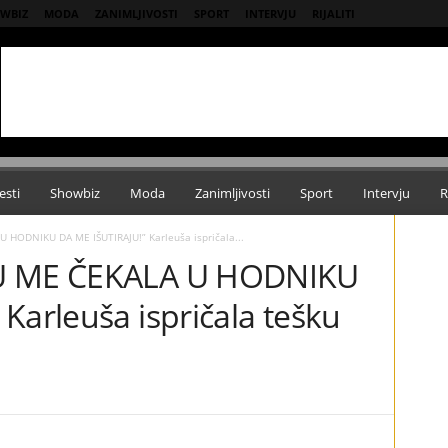
WBIZ
MODA
ZANIMLJIVOSTI
SPORT
INTERVJU
RIJALITI
esti
Showbiz
Moda
Zanimljivosti
Sport
Intervju
R
 HODNIKU DA ME IŠUTIRAJU!” Karleuša ispričala...
SU ME ČEKALA U HODNIKU
Karleuša ispričala tešku