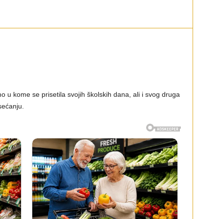
 u kome se prisetila svojih školskih dana, ali i svog druga
 sećanju.