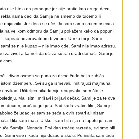
kada nije htela da pomogne jer nije pratio kao druga deca,
ije rekla nama deci da Samija ne smemo da tučemo ili
je objasnila. Jer deca se uče. Ja sam samo srcem osećala
ajala na velikom odmoru da Samiju pokažem kako da popuni
o” i kapirao neverovatnom brzinom. Ubrzo mi je Sami
 sami se nije kupao – nije imao gde. Sami nije imao adresu.
e za život a kamoli da uči za sutra i uradi domaći. Sami je
odicom.
e oči i divan osmeh sa puno za divno čudo belih zubića.
 istom džemperu. Svi su ga ismevali, imitirajući majmuna.
 navikao. Učiteljica nikada nije reagovala, sem što je
slednju. Mali sitni, mršavi i prljavi dečak. Sami je za te dve
lom decom, prošao golgotu. Sad kada vratim film, Sami je
boleo želudac jer sam se sećala ovih stvari ali nisam
la. Bila sam mala. U školi sam bila i ja na tapetu jer sam
 muče Samija i Nenada. Prvi dan trećeg razreda, svi smo bili
io. Sami više nikada nije došao u školu. Pomislila sam tada