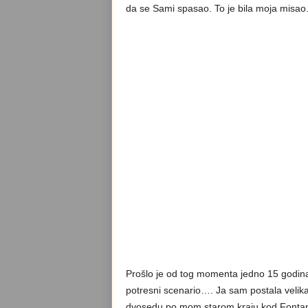
da se Sami spasao. To je bila moja misao
Prošlo je od tog momenta jedno 15 godina
potresni scenario…. Ja sam postala velik
dvosedu po mom starom kraju kod Fontane