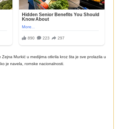
 Zejna Murkić u medijima otkrila kroz šta je sve prolazila u
kako je navela, romske nacionalnosti.