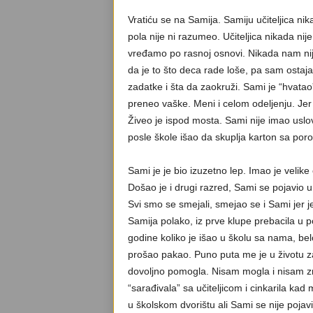
Vratiću se na Samija. Samiju učiteljica ni
pola nije ni razumeo. Učiteljica nikada n
vređamo po rasnoj osnovi. Nikada nam ni
da je to što deca rade loše, pa sam ost
zadatke i šta da zaokruži. Sami je “hvata
preneo vaške. Meni i celom odeljenju. Jer
Živeo je ispod mosta. Sami nije imao uslov
posle škole išao da skuplja karton sa por
Sami je je bio izuzetno lep. Imao je velik
Došao je i drugi razred, Sami se pojavio u
Svi smo se smejali, smejao se i Sami jer je
Samija polako, iz prve klupe prebacila u po
godine koliko je išao u školu sa nama, be
prošao pakao. Puno puta me je u životu za
dovoljno pomogla. Nisam mogla i nisam zna
“sarađivala” sa učiteljicom i cinkarila kad
u školskom dvorištu ali Sami se nije pojav