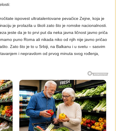
losti:
očitate ispovest ultratalentovane pevačice Zejne, koja je
inaciju je prolazila u školi zato što je romske nacionalnosti.
za jeste da je to prvi put da neka javna ličnost javno priča
ji imamo puno Roma ali nikada niko od njih nije javno pričao
ašto. Zato što je to u Srbiji, na Balkanu i u svetu – sasvim
tavanjem i nepravdom od prvog minuta svog rođenja,