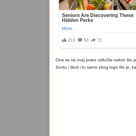
Ona se na ovaj potez odlučila nakon što je
životu i školi i to samo zbog toga što je, 