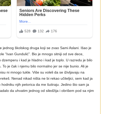
 jednog školskog druga koji se zvao Sami Aslani. Išao je
e “Ivan Gundulić”. Bio je mnogo sitniji od sve dece,
 dzemperu i kad je hladno i kad je toplo. U razredu je bilo
To je čak i njemu bilo normalno jer se nije bunio. Ali je
su ni mnogo tukle. Više su voleli da se iživljavaju na
ekeš. Nenad nikad ništa ne bi rekao učiteljici, sem kad ja
 hodniku njih petorica da me šutiraju. Jedino što sam ja
padalo da uhvatim jednog od siledžija i obrišem pod sa njim