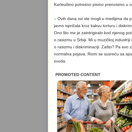
Karleušino potresno pismo prenosimo u ce
– Ovih dana svi ste mogli u medijima da pr
javno ispričala kroz kakvu torturu i diskrim
Ono što me je zaintrigiralo kod njenog pote
o rasizmu u Srbiji. Mi u muzičkoj industri
o rasizmu i diskriminaciji. Zašto? Pa evo z
normalna pojava. Romi se susreću sa spu
svuda.