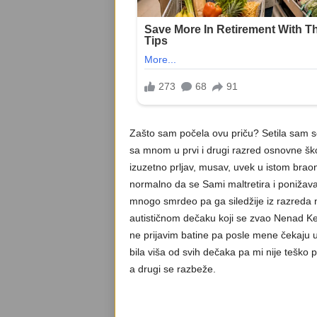
Zašto sam počela ovu priču? Setila sam se
sa mnom u prvi i drugi razred osnovne škol
izuzetno prljav, musav, uvek u istom braon
normalno da se Sami maltretira i ponižava. 
mnogo smrdeo pa ga siledžije iz razreda ni
autističnom dečaku koji se zvao Nenad Ker
ne prijavim batine pa posle mene čekaju u
bila viša od svih dečaka pa mi nije teško 
a drugi se razbeže.