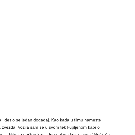
.
 i desio se jedan događaj. Kao kada u filmu nameste
a zvezda. Vozila sam se u svom tek kupljenom kabrio
… Bitna, spušten krov, duga plava kosa, nova “Mečka” i