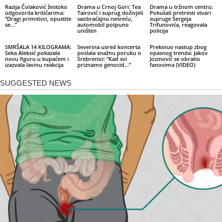
Razija Čolaković žestoko
Drama u Crnoj Gori: Tea
Drama u tržnom centru:
odgovorila kritičarima:
Tairović i suprug doživjeli
Pokušali pretresti stvari
“Dragi primitivci, opustite
saobraćajnu nesreću,
supruge Sergeja
se…”
automobil potpuno
Trifunovića, reagovala
uništen
policija
SMRŠALA 14 KILOGRAMA:
Severina usred koncerta
Prekinuo nastup zbog
Seka Aleksić pokazala
poslala snažnu poruku o
opasnog trenda: Jakov
novu figuru u kupaćem i
Srebrenici: “Kad svi
Jozinović se obratio
izazvala lavinu reakcija
priznamo genocid…”
fanovima (VIDEO)